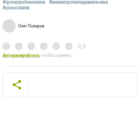
#пропалребеноккиев
#вкиевепропалидвамальчика
#розысккиев
Олег Поваров
0,0
Авторизируйтесь
, чтобы оценить