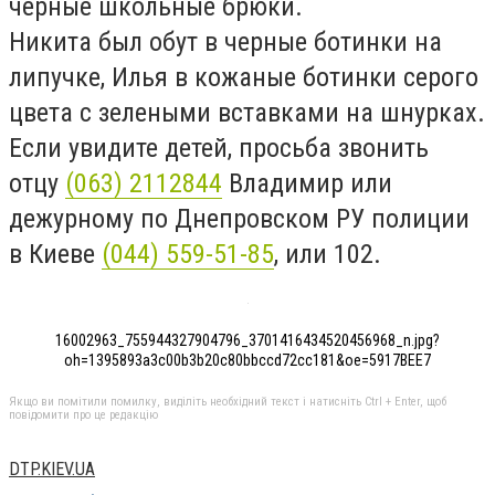
черные школьные брюки.
Никита был обут в черные ботинки на
липучке, Илья в кожаные ботинки серого
цвета с зелеными вставками на шнурках.
Если увидите детей, просьба звонить
отцу
(063) 2112844
Владимир или
дежурному по Днепровском РУ полиции
в Киеве
(044) 559-51-85
, или 102.
16002963_755944327904796_3701416434520456968_n.jpg?
oh=1395893a3c00b3b20c80bbccd72cc181&oe=5917BEE7
Якщо ви помітили помилку, виділіть необхідний текст і натисніть Ctrl + Enter, щоб
повідомити про це редакцію
DTP.KIEV.UA