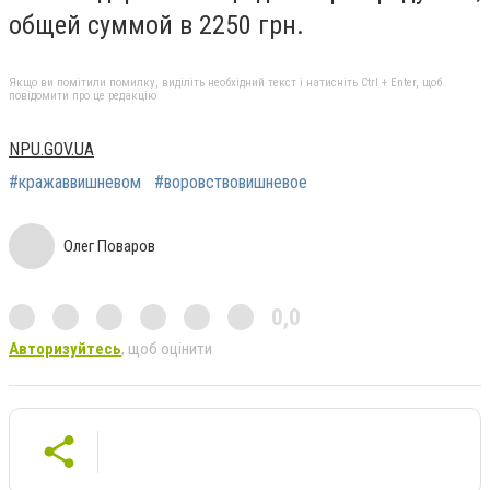
общей суммой в 2250 грн.
Якщо ви помітили помилку, виділіть необхідний текст і натисніть Ctrl + Enter, щоб
повідомити про це редакцію
NPU.GOV.UA
#кражаввишневом
#воровствовишневое
Олег Поваров
0,0
Авторизуйтесь
, щоб оцінити