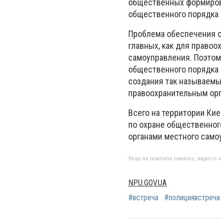
общественных формирова
общественного порядка 
Проблема обеспечения о
главных, как для правоо
самоуправления. Поэтому
общественного порядка 
создания так называемы
правоохранительным орг
Всего на территории Ки
по охране общественног
органами местного само
Якщо ви помітили помилку, виділіть нео
NPU.GOV.UA
#встреча
#полициявстреча