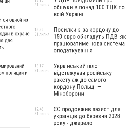
У ДБР повідомили про
17:15
чении
31 липня
обшуки в понад 100 ТЦК по
всій Україні
тся одной из
естного
Посилки з-за кордону до
15:59
ждан в охране
31 липня
150 євро обкладуть ПДВ: як
ия для
працюватиме нова система
ть
оподаткування
Український пілот
ормирований
13:17
31 липня
відстежував російську
ом полиции и
ракету аж до самого
кордону Польщі —
Міноборони
ЄС продовжив захист для
12:46
31 липня
українців до березня 2028
року - джерело