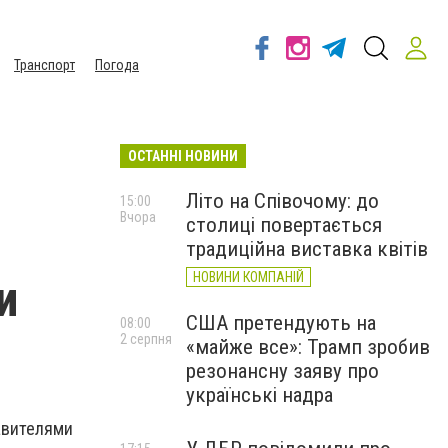
Транспорт
Погода
ОСТАННІ НОВИНИ
Літо на Співочому: до
15:00
Вчора
столиці повертається
традиційна виставка квітів
НОВИНИ КОМПАНІЙ
и
США претендують на
08:00
2 серпня
«майже все»: Трамп зробив
резонансну заяву про
українські надра
авителями