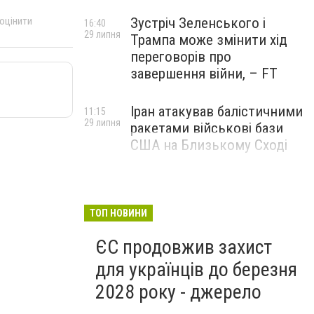
Зустріч Зеленського і
 оцінити
16:40
29 липня
Трампа може змінити хід
переговорів про
завершення війни, – FT
Іран атакував балістичними
11:15
29 липня
ракетами військові бази
США на Близькому Сході
ТОП НОВИНИ
ЄС продовжив захист
для українців до березня
2028 року - джерело