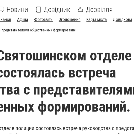
Новини
Довідник
Дозвілля
акансії
Афіша
Фотозвіти
Оголошення
Карта міста
Довідкова
 с представителями общественных формирований.
Святошинском отделе
состоялась встреча
тва с представителям
енных формирований.
тделе полиции состоялась встреча руководства с предст