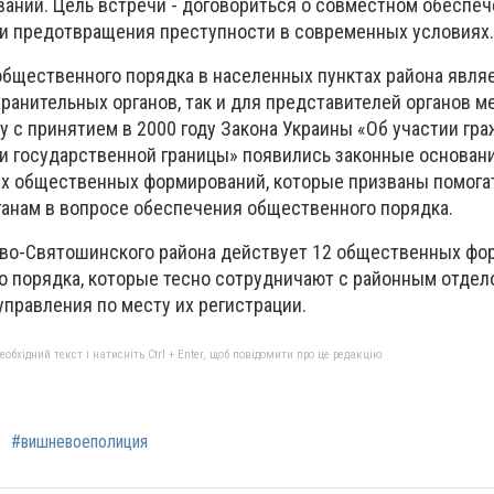
ний. Цель встречи - договориться о совместном обеспе
и предотвращения преступности в современных условиях.
бщественного порядка в населенных пунктах района являе
хранительных органов, так и для представителей органов м
 с принятием в 2000 году Закона Украины «Об участии гра
и государственной границы» появились законные основан
х общественных формирований, которые призваны помога
анам в вопросе обеспечения общественного порядка.
ево-Святошинского района действует 12 общественных ф
о порядка, которые тесно сотрудничают с районным отдел
управления по месту их регистрации.
бхідний текст і натисніть Ctrl + Enter, щоб повідомити про це редакцію
#вишневоеполиция