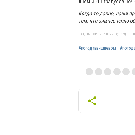
днем и -11 градусов ноч
Когда-то давно, наши пр
том, что зимнее тепло о
Якщо ви помітили помилку, виділіть нео
#погодаввишневом
#погод