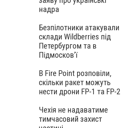
заяву про українські
надра
Безпілотники атакували
склади Wildberries під
Петербургом та в
Підмосков’ї
В Fire Point розповіли,
скільки ракет можуть
нести дрони FP-1 та FP-2
Чехія не надаватиме
тимчасовий захист