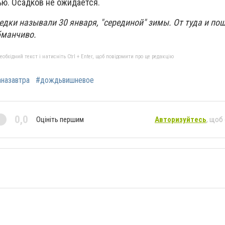
ью. Осадков не ожидается.
едки называли 30 января, "серединой" зимы. От туда и по
бманчиво.
бхідний текст і натисніть Ctrl + Enter, щоб повідомити про це редакцію
аназавтра
#дождьвишневое
0,0
Оцініть першим
Авторизуйтесь
, щоб