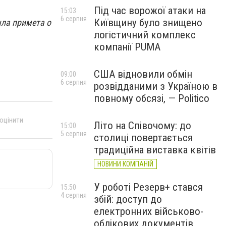
Під час ворожої атаки на
15:03
6 серпня
Київщину було знищено
шла примета о
логістичний комплекс
компанії PUMA
США відновили обмін
09:00
6 серпня
розвідданими з Україною в
повному обсязі, — Politico
 оцінити
Літо на Співочому: до
15:00
5 серпня
столиці повертається
традиційна виставка квітів
НОВИНИ КОМПАНІЙ
У роботі Резерв+ стався
15:50
4 серпня
збій: доступ до
електронних військово-
облікових документів