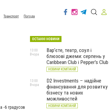
Транспорт
Погода
ОСТАННІ НОВИНИ
Вар’єте, театр, соул і
13:00
Вчора
блюзові джеми: серпень у
Caribbean Club і Pepper's Club
НОВИНИ КОМПАНІЙ
D2 Investments – надійне
13:00
Вчора
фінансування для розвитку
бізнесу та нових
можливостей
НОВИНИ КОМПАНІЙ
а -6 градусов