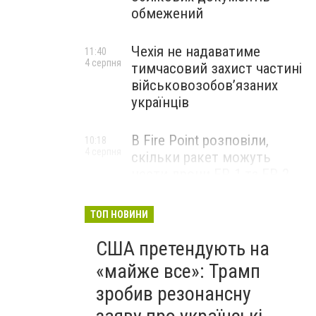
обмежений
Чехія не надаватиме
11:40
4 серпня
тимчасовий захист частині
військовозобов’язаних
українців
В Fire Point розповіли,
10:18
4 серпня
скільки ракет можуть
нести дрони FP-1 та FP-2
ТОП НОВИНИ
США претендують на
«майже все»: Трамп
зробив резонансну