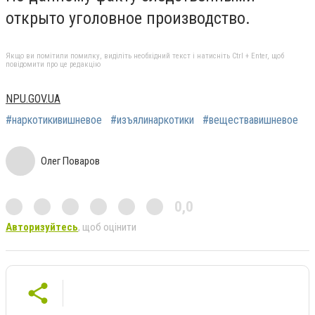
открыто уголовное производство.
Якщо ви помітили помилку, виділіть необхідний текст і натисніть Ctrl + Enter, щоб
повідомити про це редакцію
NPU.GOV.UA
#наркотикивишневое
#изъялинаркотики
#веществавишневое
Олег Поваров
0,0
Авторизуйтесь
, щоб оцінити