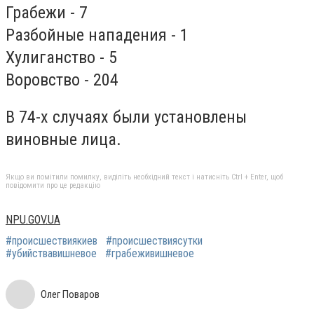
Грабежи - 7
Разбойные нападения - 1
Хулиганство - 5
Воровство - 204
В 74-х случаях были установлены
виновные лица.
Якщо ви помітили помилку, виділіть необхідний текст і натисніть Ctrl + Enter, щоб
повідомити про це редакцію
NPU.GOV.UA
#происшествиякиев
#происшествиясутки
#убийствавишневое
#грабеживишневое
Олег Поваров