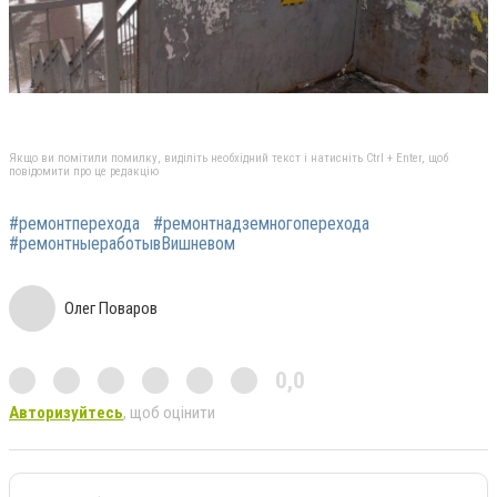
Якщо ви помітили помилку, виділіть необхідний текст і натисніть Ctrl + Enter, щоб
повідомити про це редакцію
#ремонтперехода
#ремонтнадземногоперехода
#ремонтныеработывВишневом
Олег Поваров
0,0
Авторизуйтесь
, щоб оцінити