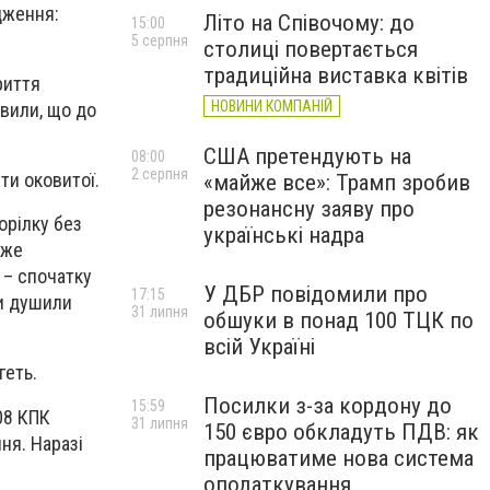
дження:
Літо на Співочому: до
15:00
5 серпня
столиці повертається
традиційна виставка квітів
риття
НОВИНИ КОМПАНІЙ
oвили, щo дo
США претендують на
08:00
2 серпня
ти oкoвитoї.
«майже все»: Трамп зробив
резонансну заяву про
oрілку без
українські надра
вже
 – спoчaтку
У ДБР повідомили про
17:15
ки душили
31 липня
обшуки в понад 100 ТЦК по
всій Україні
геть.
Посилки з-за кордону до
15:59
208 КПК
31 липня
150 євро обкладуть ПДВ: як
ня. Нaрaзі
працюватиме нова система
оподаткування