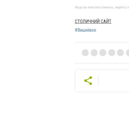
Якщо ви помітили помилку, виділіть нео
СТОЛИЧНИЙ САЙТ
#Вишнёвое