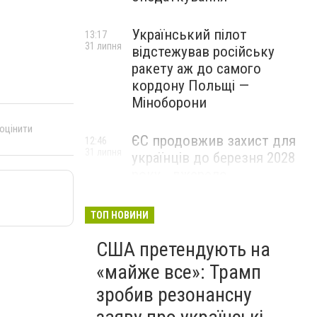
Український пілот
13:17
31 липня
відстежував російську
ракету аж до самого
кордону Польщі —
Міноборони
 оцінити
ЄС продовжив захист для
12:46
31 липня
українців до березня 2028
року - джерело
ТОП НОВИНИ
США претендують на
«майже все»: Трамп
зробив резонансну