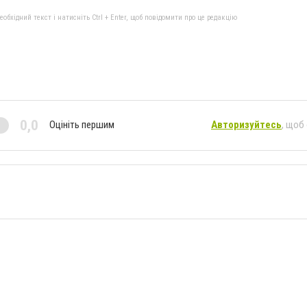
бхідний текст і натисніть Ctrl + Enter, щоб повідомити про це редакцію
0,0
Оцініть першим
Авторизуйтесь
, щоб