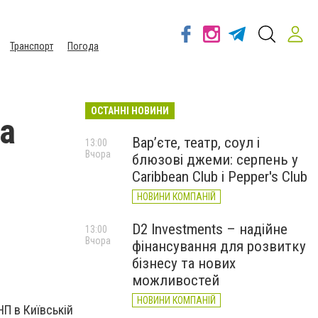
Транспорт
Погода
ОСТАННІ НОВИНИ
а
Вар’єте, театр, соул і
13:00
Вчора
блюзові джеми: серпень у
Caribbean Club і Pepper's Club
НОВИНИ КОМПАНІЙ
D2 Investments – надійне
13:00
Вчора
фінансування для розвитку
бізнесу та нових
можливостей
НОВИНИ КОМПАНІЙ
НП в Київській