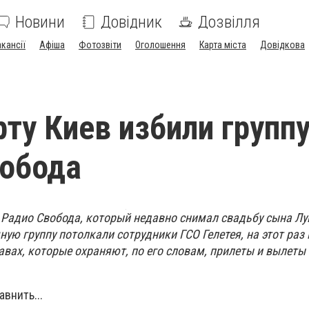
Новини
Довідник
Дозвілля
акансії
Афіша
Фотозвіти
Оголошення
Карта міста
Довідкова
рту Киев избили групп
вобода
 Радио Свобода, который недавно снимал свадьбу сына Лу
ную группу потолкали сотрудники ГСО Гелетея, на этот раз
авах, которые охраняют, по его словам, прилеты и вылеты
внить...