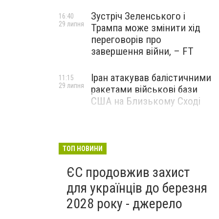
Зустріч Зеленського і
16:40
29 липня
Трампа може змінити хід
переговорів про
завершення війни, – FT
Іран атакував балістичними
11:15
29 липня
ракетами військові бази
США на Близькому Сході
ТОП НОВИНИ
ЄС продовжив захист
для українців до березня
2028 року - джерело