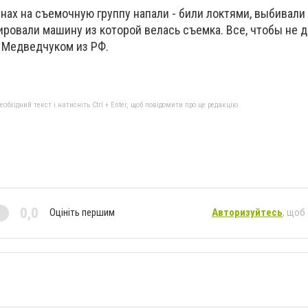
нах на съемочную группу напали - били локтями, выбивали 
ровали машину из которой велась съемка. Все, чтобы не да
с Медведчуком из РФ.
бхідний текст і натисніть Ctrl + Enter, щоб повідомити про це редакцію
0,0
Оцініть першим
Авторизуйтесь
, щоб