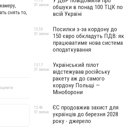
У ДБР повідомили про
17:15
31 липня
камеру,
обшуки в понад 100 ТЦК по
ть снять то,
всій Україні
Посилки з-за кордону до
15:59
31 липня
150 євро обкладуть ПДВ: як
працюватиме нова система
оподаткування
Український пілот
13:17
31 липня
відстежував російську
ракету аж до самого
кордону Польщі —
 оцінити
Міноборони
ЄС продовжив захист для
12:46
31 липня
українців до березня 2028
року - джерело