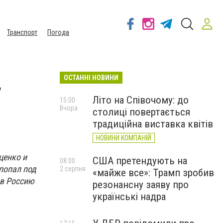
Транспорт
Погода
ОСТАННІ НОВИНИ
у
Літо на Співочому: до
15:00
Вчора
столиці повертається
традиційна виставка квітів
НОВИНИ КОМПАНІЙ
ценко и
США претендують на
08:00
 попал под
2 серпня
«майже все»: Трамп зробив
 в Россию
резонансну заяву про
українські надра