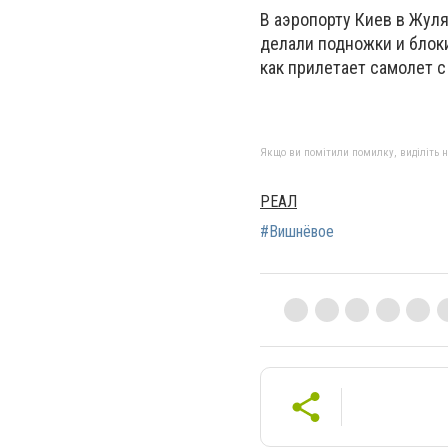
В аэропорту Киев в Жуля
делали подножки и блоки
как прилетает самолет 
Якщо ви помітили помилку, виділіть нео
РЕАЛ
#Вишнёвое