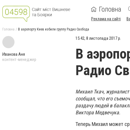
Головна
Реклама на сайті
В
Головна
В аэропорту Киев избили группу Радио Свобода
15:42, 8 листопада 2017 р.
В аэропо
Иванова Аня
контент-менеджер
Радио С
Михаил Ткач, журналист
сообщал, что его съемоч
раздачу людей в балакл
Виктора Медвечука.
Теперь Михаил может сра