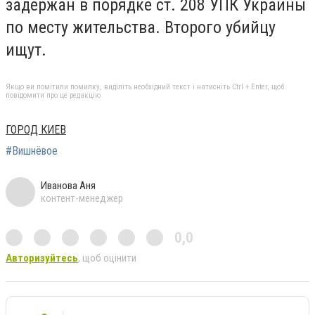
задержан в порядке ст. 208 УПК Украины
по месту жительства. Второго убийцу
ищут.
Якщо ви помітили помилку, виділіть необхідний текст і натисніть Ctrl + Enter, щоб
повідомити про це редакцію
ГОРОД КИЕВ
#Вишнёвое
Иванова Аня
контент-менеджер
0,0
Авторизуйтесь
, щоб оцінити