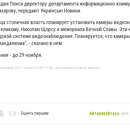
надия Плиса директору департамента информационно-комм
зарову, передают Українські Новини.
яца столичная власть планирует установить камеры видео
еликому, Николаю Щорсу и мемориала Вечной Славы. Эти 
ской системе видеонаблюдения. Планируется, что камеры
андализма", - сказано в нем.
ия - до 29 ноября.
бхідний текст і натисніть Ctrl + Enter, щоб повідомити про це редакцію
0,0
Оцініть першим
Авторизуйтесь
, щоб