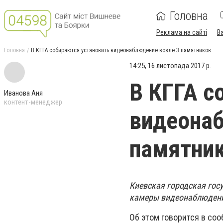
Головна
Реклама на сайті
В
Головна
В КГГА собираются установить видеонаблюдение возле 3 памятников
14:25, 16 листопада 2017 р.
В КГГА с
Иванова Аня
контент-менеджер
видеонаб
памятни
Киевская городская гос
камеры видеонаблюдени
Об этом говорится в со