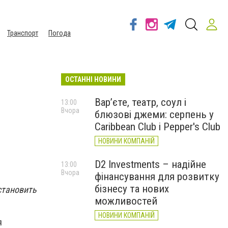
Транспорт
Погода
ОСТАННІ НОВИНИ
Вар’єте, театр, соул і
13:00
Вчора
блюзові джеми: серпень у
Caribbean Club і Pepper's Club
НОВИНИ КОМПАНІЙ
D2 Investments – надійне
13:00
Вчора
фінансування для розвитку
бізнесу та нових
становить
можливостей
НОВИНИ КОМПАНІЙ
я