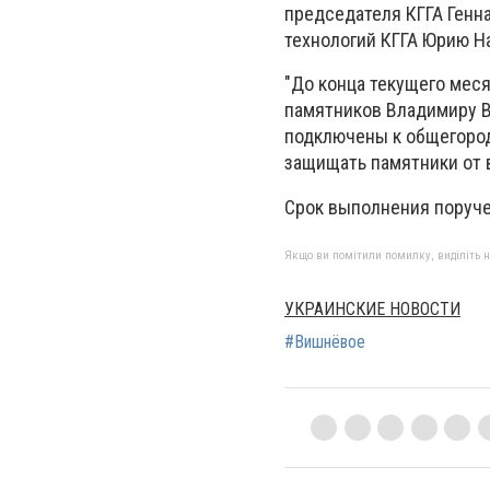
председателя КГГА Ген
технологий КГГА Юрию На
"До конца текущего мес
памятников Владимиру В
подключены к общегород
защищать памятники от в
Срок выполнения поручен
Якщо ви помітили помилку, виділіть нео
УКРАИНСКИЕ НОВОСТИ
#Вишнёвое