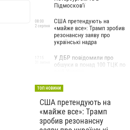
Підмосков’ї
США претендують на
08:00
2 серпня
«майже все»: Трамп зробив
резонансну заяву про
українські надра
У ДБР повідомили про
17:15
31 липня
обшуки в понад 100 ТЦК по
всій Україні
ТОП НОВИНИ
США претендують на
«майже все»: Трамп
зробив резонансну