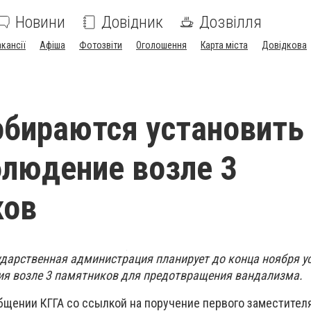
Новини
Довідник
Дозвілля
акансії
Афіша
Фотозвіти
Оголошення
Карта міста
Довідкова
обираются установить
людение возле 3
ков
ударственная администрация планирует до конца ноября у
я возле 3 памятников для предотвращения вандализма.
общении КГГА со ссылкой на поручение первого заместител