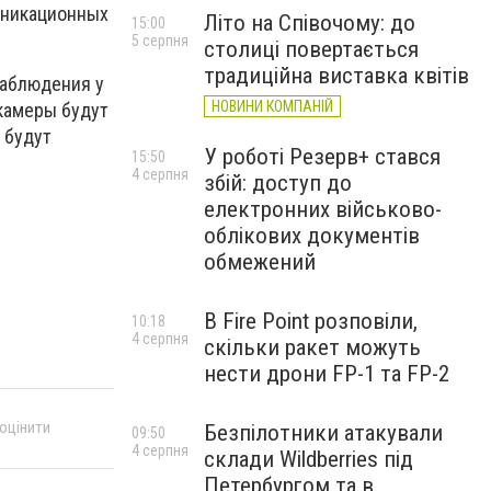
уникационных
Літо на Співочому: до
15:00
5 серпня
столиці повертається
традиційна виставка квітів
наблюдения у
НОВИНИ КОМПАНІЙ
камеры будут
 будут
У роботі Резерв+ стався
15:50
4 серпня
збій: доступ до
електронних військово-
облікових документів
обмежений
В Fire Point розповіли,
10:18
4 серпня
скільки ракет можуть
нести дрони FP-1 та FP-2
 оцінити
Безпілотники атакували
09:50
4 серпня
склади Wildberries під
Петербургом та в