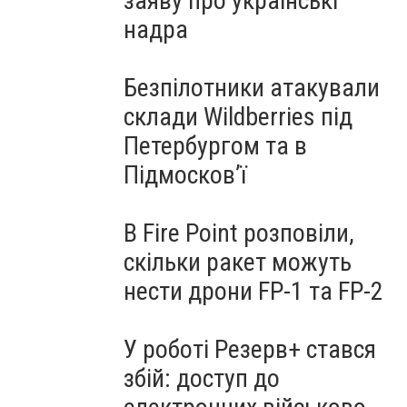
заяву про українські
надра
Безпілотники атакували
склади Wildberries під
Петербургом та в
Підмосков’ї
В Fire Point розповіли,
скільки ракет можуть
нести дрони FP-1 та FP-2
У роботі Резерв+ стався
збій: доступ до