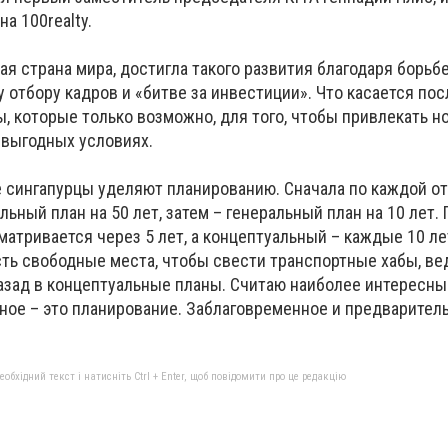
а 100realty.
ая страна мира, достигла такого развития благодаря борьбе
 отбору кадров и «битве за инвестиции». Что касается пос
, которые только возможно, для того, чтобы привлекать н
 выгодных условиях.
 сингапурцы уделяют планированию. Сначала по каждой о
ьный план на 50 лет, затем – генеральный план на 10 лет. 
атривается через 5 лет, а концептуальный – каждые 10 ле
сть свободные места, чтобы свести транспортные хабы, ве
азад в концептуальные планы. Считаю наиболее интересны
вное – это планирование. Заблаговременное и предваритель
бхідний текст і натисніть Ctrl + Enter, щоб повідомити про це редакцію