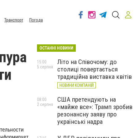
Транспорт
Погода
ОСТАННІ НОВИНИ
пура
Літо на Співочому: до
15:00
5 серпня
столиці повертається
ти
традиційна виставка квітів
НОВИНИ КОМПАНІЙ
США претендують на
08:00
2 серпня
«майже все»: Трамп зробив
резонансну заяву про
українські надра
ятельности
 информирует