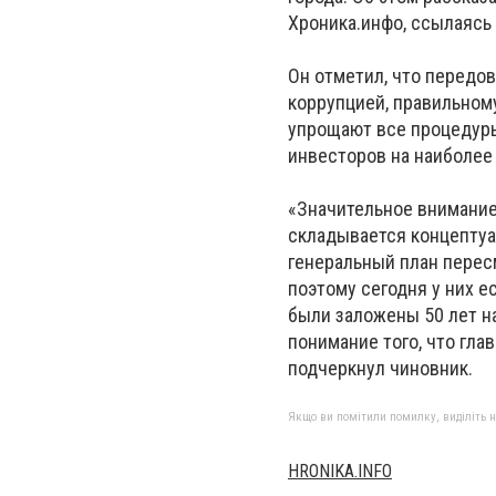
Хроника.инфо, ссылаясь н
Он отметил, что передов
коррупцией, правильному
упрощают все процедуры
инвесторов на наиболее
«Значительное внимание
складывается концептуал
генеральный план пересм
поэтому сегодня у них е
были заложены 50 лет н
понимание того, что гла
подчеркнул чиновник.
Якщо ви помітили помилку, виділіть нео
HRONIKA.INFO