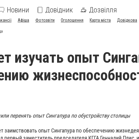
Новини
Довідник
Дозвілля
акансії
Афіша
Фотозвіти
Оголошення
Карта міста
Довідкова
да
ет изучать опыт Синга
ению жизнеспособнос
или перенять опыт Сингапура по обустройству столицы
ет заимствовать опыт Сингапура по обеспечению жизнеде
зал первый заместитель председателя КГГА Геннадий Плис,