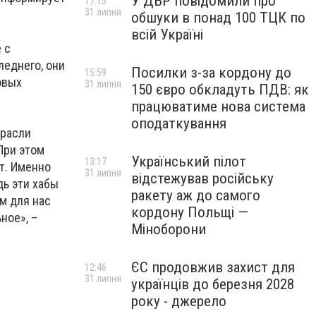
У ДБР повідомили про
17:15
31 липня
обшуки в понад 100 ТЦК по
всій Україні
 с
леднего, они
Посилки з-за кордону до
15:59
овых
31 липня
150 євро обкладуть ПДВ: як
працюватиме нова система
оподаткування
трасли
При этом
Український пілот
13:17
т. Именно
31 липня
відстежував російську
дь эти хабы
ракету аж до самого
м для нас
кордону Польщі —
ное», –
Міноборони
ЄС продовжив захист для
12:46
31 липня
українців до березня 2028
року - джерело