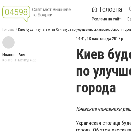
Головна
Реклама на сайті
В
Головна
Киев будет изучать опыт Сингапура по улучшению жизнеспособности горо
14:41, 18 листопада 2017 р.
Киев буд
Иванова Аня
контент-менеджер
по улучш
города
Киевские чиновники реш
Украинская столица буд
города. Об этом расска