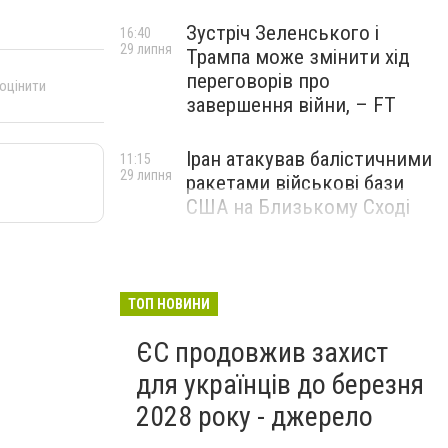
Зустріч Зеленського і
16:40
29 липня
Трампа може змінити хід
переговорів про
 оцінити
завершення війни, – FT
Іран атакував балістичними
11:15
29 липня
ракетами військові бази
США на Близькому Сході
ТОП НОВИНИ
ЄС продовжив захист
для українців до березня
2028 року - джерело