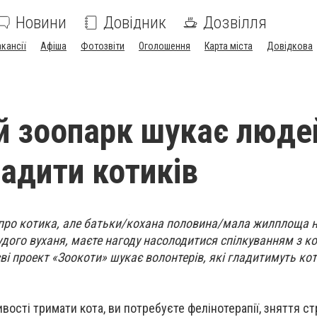
Новини
Довідник
Дозвілля
акансії
Афіша
Фотозвіти
Оголошення
Карта міста
Довідкова
й зоопарк шукає людей
ладити котиків
про котика, але батьки/кохана половина/мала жилплоща 
рудого вуханя, маєте нагоду насолодитися спілкуванням з к
ві проект «Зоокоти» шукає волонтерів, які гладитимуть кот
ості тримати кота, ви потребуєте фелінотерапії, зняття ст