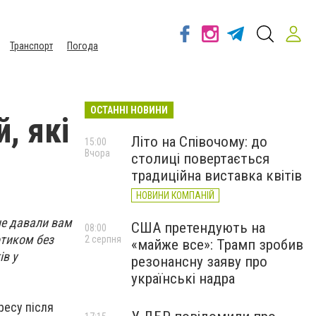
Транспорт
Погода
ОСТАННІ НОВИНИ
, які
Літо на Співочому: до
15:00
Вчора
столиці повертається
традиційна виставка квітів
НОВИНИ КОМПАНІЙ
не давали вам
США претендують на
08:00
отиком без
2 серпня
«майже все»: Трамп зробив
ів у
резонансну заяву про
українські надра
ресу після