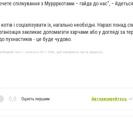
чете спілкування з Муррркотами – гайда до нас", – йдеться
котів і соціалізувати їх, нагально необхідні. Наразі понад с
анізація закликає допомагати харчами або у догляді за тер
о пухнастиків - це буде чудово.
бхідний текст і натисніть Ctrl + Enter, щоб повідомити про це редакцію
0,0
Оцініть першим
Авторизируйтесь
, ч