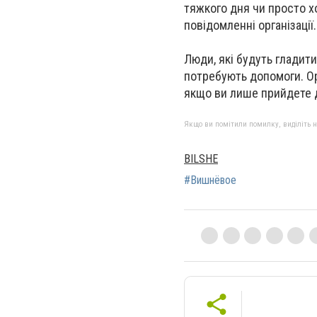
тяжкого дня чи просто хо
повідомленні організації.
Люди, які будуть гладити 
потребують допомоги. Орг
якщо ви лише прийдете д
Якщо ви помітили помилку, виділіть нео
BILSHE
#Вишнёвое