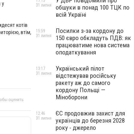
У ДБР повідомили про
17:15
 у
31 липня
обшуки в понад 100 ТЦК по
всій Україні
імдесят котів
Посилки з-за кордону до
15:59
иторією, втім,
31 липня
150 євро обкладуть ПДВ: як
працюватиме нова система
оподаткування
Український пілот
13:17
31 липня
відстежував російську
ракету аж до самого
кордону Польщі —
Міноборони
тобы оценить
ЄС продовжив захист для
12:46
31 липня
українців до березня 2028
року - джерело