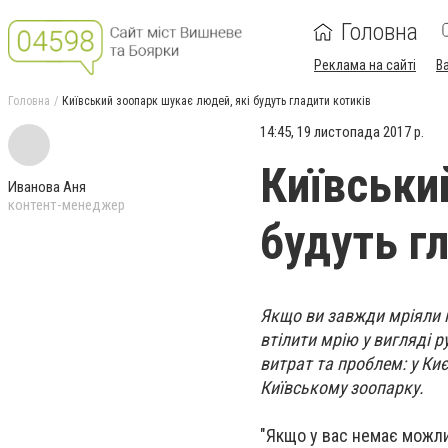
Головна
Реклама на сайті
В
Головна
Київський зоопарк шукає людей, які будуть гладити котиків
14:45, 19 листопада 2017 р.
Київськи
Иванова Аня
контент-менеджер
будуть г
Якщо ви завжди мріяли 
втілити мрію у вигляді 
витрат та проблем: у Киє
Київському зоопарку.
"Якщо у вас немає можлив