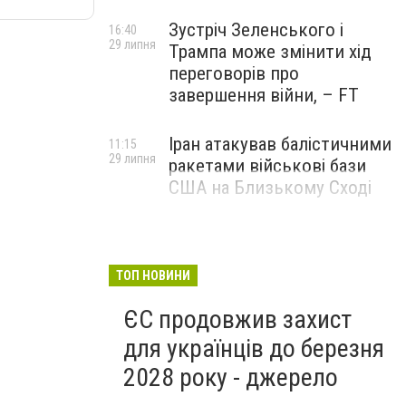
Зустріч Зеленського і
16:40
29 липня
Трампа може змінити хід
переговорів про
завершення війни, – FT
Іран атакував балістичними
11:15
29 липня
ракетами військові бази
США на Близькому Сході
ТОП НОВИНИ
ЄС продовжив захист
для українців до березня
2028 року - джерело