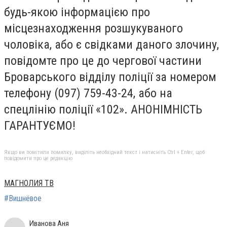
будь-якою інформацією про
місцезнаходження розшукуваного
чоловіка, або є свідками даного злочину,
повідомте про це до чергової частини
Броварського відділу поліції за номером
телефону (097) 759-43-24, або на
спецлінію поліції «102». АНОНІМНІСТЬ
ГАРАНТУЄМО!
Якщо ви помітили помилку, виділіть необхідний текст і натисніть Ctrl + Enter, щоб
повідомити про це редакцію
МАГНОЛИЯ ТВ
#Вишнёвое
Иванова Аня