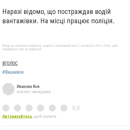
Наразі відомо, що постраждав водій
вантажівки. На місці працює поліція.
Якщо ви помітили помилку, виділіть необхідний текст і натисніть Ctrl + Enter, щоб
повідомити про це редакцію
ВГОЛОС
#Вишнёвое
Иванова Аня
контент-менеджер
0,0
Авторизуйтесь
, щоб оцінити