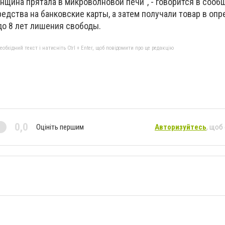
нщина прятала в микроволновой печи", - говорится в сооб
едства на банковские карты, а затем получали товар в оп
до 8 лет лишения свободы.
бхідний текст і натисніть Ctrl + Enter, щоб повідомити про це редакцію
0,0
Оцініть першим
Авторизуйтесь
, щоб