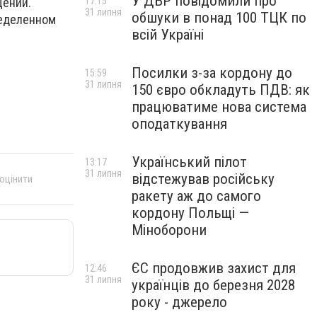
У ДБР повідомили про
17:15
щении.
31 липня
обшуки в понад 100 ТЦК по
ределенном
всій Україні
Посилки з-за кордону до
15:59
31 липня
150 євро обкладуть ПДВ: як
працюватиме нова система
оподаткування
Український пілот
13:17
31 липня
відстежував російську
 оцінити
ракету аж до самого
кордону Польщі —
Міноборони
ЄС продовжив захист для
12:46
31 липня
українців до березня 2028
року - джерело