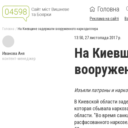
Головна
Реклама на сайті
В
Головна
На Киевщине задержали вооруженного наркодиллера
13:50, 27 листопада 2017 р.
На Киев
Иванова Аня
контент-менеджер
вооружен
Изъяли патроны и нарко
В Киевской области зад
которая сбывала наркоз
области. "Во время сан
расфасованного наркозел