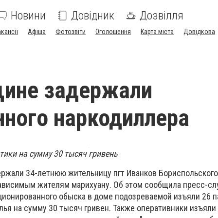
Новини
Довідник
Дозвілля
акансії
Афіша
Фотозвіти
Оголошення
Карта міста
Довідкова
щине задержали
ного наркодиллера
тики на сумму 30 тысяч гривень
ержали 34-летнюю жительницу пгт Иванков Бориспольского
ависимым жителям марихуану. Об этом сообщила пресс-сл
кционированного обыска в доме подозреваемой изъяли 26 п
ья на сумму 30 тысяч гривен. Также оперативники изъяли