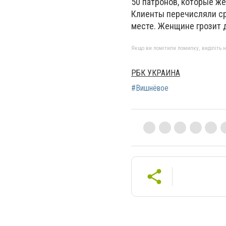
50 патронов, которые же
Клиенты перечисляли ср
месте. Женщине грозит 
Якщо ви помітили помилку, виділіть нео
РБК УКРАИНА
#Вишнёвое