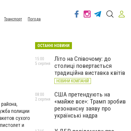
Транспорт
Погода
ОСТАННІ НОВИНИ
Літо на Співочому: до
15:00
5 серпня
столиці повертається
традиційна виставка квітів
НОВИНИ КОМПАНІЙ
США претендують на
08:00
2 серпня
«майже все»: Трамп зробив
 района,
резонансну заяву про
ужба полиции
українські надра
акетов сухого
 пистолет и