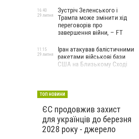
Зустріч Зеленського і
16:40
29 липня
Трампа може змінити хід
переговорів про
завершення війни, – FT
Іран атакував балістичними
11:15
29 липня
ракетами військові бази
США на Близькому Сході
ТОП НОВИНИ
ЄС продовжив захист
для українців до березня
2028 року - джерело