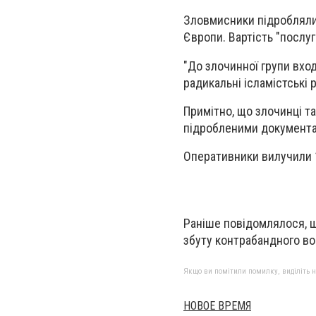
Зловмисники підробляли 
Європи. Вартість "послуг
"До злочинної групи вход
радикальні ісламістські ре
Примітно, що злочинці т
підробленими документам
Оперативники вилучили 15
Раніше повідомлялося, щ
збуту контрабандного во
Якщо ви помітили помилку, виділіть нео
НОВОЕ ВРЕМЯ