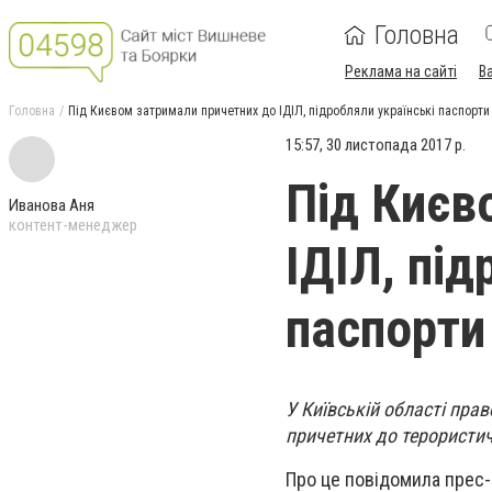
Головна
Реклама на сайті
В
Головна
Під Києвом затримали причетних до ІДІЛ, підробляли українські паспорти
15:57, 30 листопада 2017 р.
Під Києв
Иванова Аня
контент-менеджер
ІДІЛ, під
паспорти
У Київській області прав
причетних до терористич
Про це повідомила прес-