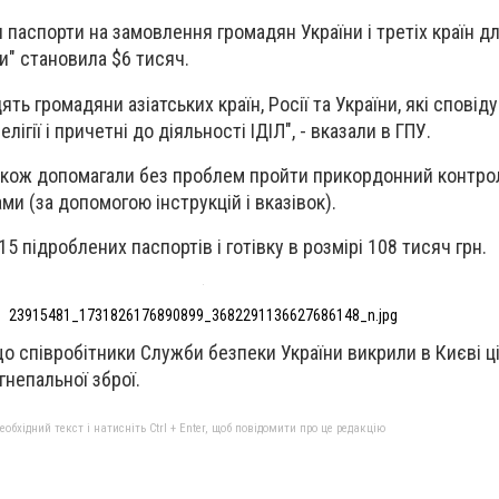
паспорти на замовлення громадян України і третіх країн дл
и" становила $6 тисяч.
ять громадяни азіатських країн, Росії та України, які сповід
лігії і причетні до діяльності ІДІЛ", - вказали в ГПУ.
акож допомагали без проблем пройти прикордонний контро
и (за допомогою інструкцій і вказівок).
 підроблених паспортів і готівку в розмірі 108 тисяч грн.
23915481_1731826176890899_3682291136627686148_n.jpg
о співробітники Служби безпеки України викрили в Києві ц
гнепальної зброї.
бхідний текст і натисніть Ctrl + Enter, щоб повідомити про це редакцію