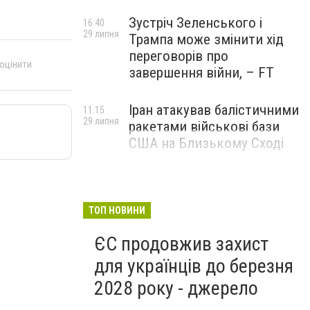
Зустріч Зеленського і
16:40
29 липня
Трампа може змінити хід
переговорів про
 оцінити
завершення війни, – FT
Іран атакував балістичними
11:15
29 липня
ракетами військові бази
США на Близькому Сході
ТОП НОВИНИ
ЄС продовжив захист
для українців до березня
2028 року - джерело