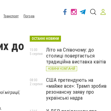
Транспорт
Погода
ОСТАННІ НОВИНИ
их до
Літо на Співочому: до
15:00
5 серпня
столиці повертається
традиційна виставка квітів
НОВИНИ КОМПАНІЙ
США претендують на
08:00
2 серпня
«майже все»: Трамп зробив
резонансну заяву про
ї міграції,
українські надра
.