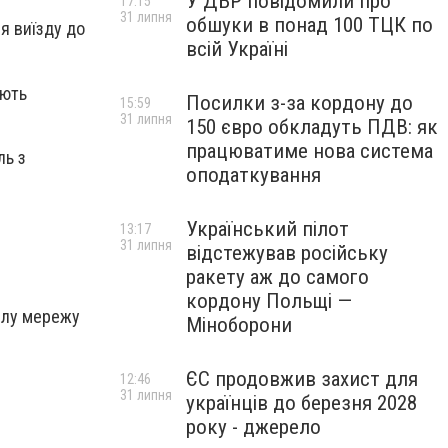
У ДБР повідомили про
17:15
31 липня
обшуки в понад 100 ТЦК по
я виїзду до
всій Україні
ують
Посилки з-за кордону до
15:59
31 липня
150 євро обкладуть ПДВ: як
працюватиме нова система
ль з
оподаткування
Український пілот
13:17
31 липня
відстежував російську
ракету аж до самого
кордону Польщі —
ілу мережу
Міноборони
ЄС продовжив захист для
12:46
31 липня
українців до березня 2028
року - джерело