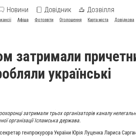
Новини
Довідник
Дозвілля
акансії
Афіша
Фотозвіти
Оголошення
Карта міста
Довідкова
ом затримали причетн
робляли українські
оохоронці затримали трьох організаторів каналу нелегально
ної організації Ісламська держава.
секретар генпрокурора України Юрія Луценка Лариса Сарган