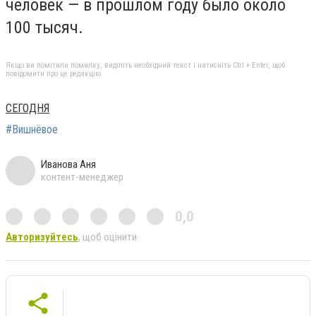
человек — в прошлом году было около
100 тысяч.
Якщо ви помітили помилку, виділіть необхідний текст і натисніть Ctrl + Enter, щоб
повідомити про це редакцію
СЕГОДНЯ
#Вишнёвое
Иванова Аня
контент-менеджер
0,0
Авторизуйтесь
, щоб оцінити