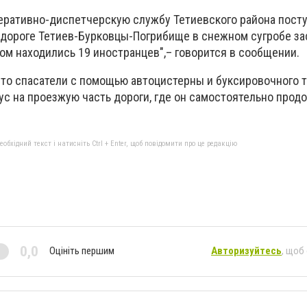
оперативно-диспетчерскую службу Тетиевского района пост
а дороге Тетиев-Бурковцы-Погрибище в снежном сугробе за
ром находились 19 иностранцев",– говорится в сообщении.
что спасатели с помощью автоцистерны и буксировочного 
ус на проезжую часть дороги, где он самостоятельно прод
бхідний текст і натисніть Ctrl + Enter, щоб повідомити про це редакцію
0,0
Оцініть першим
Авторизуйтесь
, щоб