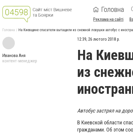
Головна
Реклама на сайті
В
Головна
На Киевщине спасатели вытащили из снежной ловушки автобус с иностр
12:39, 26 лютого 2018 р.
На Киевщ
Иванова Аня
контент-менеджер
из снежн
иностра
Автобус застрял на дор
В Киевской области спа
гражданами. Об этом со