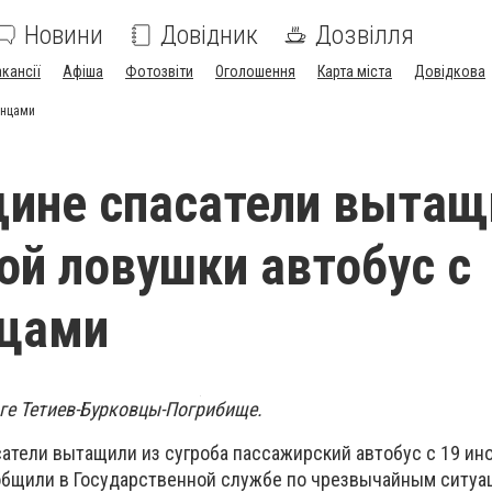
Новини
Довідник
Дозвілля
акансії
Афіша
Фотозвіти
Оголошення
Карта міста
Довідкова
анцами
ине спасатели вытащ
ой ловушки автобус с
нцами
оге Тетиев-Бурковцы-Погрибище.
сатели вытащили из сугроба пассажирский автобус с 19 и
общили в Государственной службе по чрезвычайным ситуац