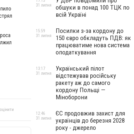
У ДБР повідомили про
17:15
31 липня
обшуки в понад 100 ТЦК по
упило
всій Україні
стрял
Посилки з-за кордону до
15:59
троса
31 липня
150 євро обкладуть ПДВ: як
олжил
працюватиме нова система
оподаткування
Український пілот
13:17
31 липня
відстежував російську
ракету аж до самого
кордону Польщі —
Міноборони
 оцінити
ЄС продовжив захист для
12:46
31 липня
українців до березня 2028
року - джерело