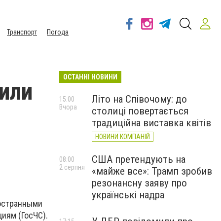
Транспорт
Погода
ОСТАННІ НОВИНИ
или
Літо на Співочому: до
15:00
Вчора
столиці повертається
традиційна виставка квітів
НОВИНИ КОМПАНІЙ
США претендують на
08:00
2 серпня
«майже все»: Трамп зробив
резонансну заяву про
українські надра
ностранными
иям (ГосЧС).