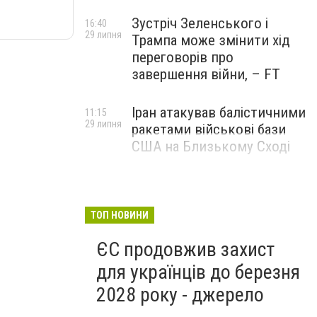
Зустріч Зеленського і
16:40
29 липня
Трампа може змінити хід
переговорів про
завершення війни, – FT
Іран атакував балістичними
11:15
29 липня
ракетами військові бази
США на Близькому Сході
ТОП НОВИНИ
ЄС продовжив захист
для українців до березня
2028 року - джерело