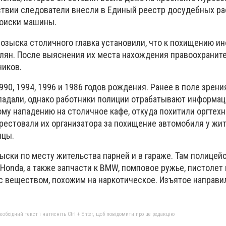
твии следователи внесли в Единый реестр досудебных ра
поиски машины.
розыска столичного главка установили, что к похищению и
лян. После выяснения их места нахождения правоохранит
иков.
990, 1994, 1996 и 1986 годов рождения. Ранее в поле зрени
падали, однако работники полиции отрабатывают информац
му нападению на столичное кафе, откуда похитили оргтехн
арестовали их организатора за похищение автомобиля у жи
ицы.
ыски по месту жительства парней и в гараже. Там полицей
Honda, а также запчасти к BMW, помповое ружье, пистолет
 с веществом, похожим на наркотическое. Изъятое направи
бхідний текст і натисніть Ctrl + Enter, щоб повідомити про це редакцію