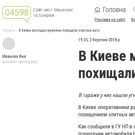
Головна
Реклама на сайті
В
Головна
В Киеве молодые мужчины похищали элитные авто
19:35, 2 березня 2018 р.
В Киеве
Иванова Аня
контент-менеджер
похищали
В гараже у них нашли у
В Киеве оперативники р
похищением элитных авт
Как сообщили в ГУ НП в
похищении автомобиля Ho