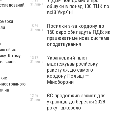
У ДБР повідомили про
17:15
31 липня
сследований,
обшуки в понад 100 ТЦК по
всій Україні
номарки
Посилки з-за кордону до
15:59
ели
31 липня
150 євро обкладуть ПДВ: як
працюватиме нова система
я
оподаткування
ию об их
ику. К тому
Український пілот
13:17
тельницы
31 липня
відстежував російську
ракету аж до самого
кордону Польщі —
ские
Міноборони
 иностранного
ли на
ЄС продовжив захист для
12:46
31 липня
українців до березня 2028
року - джерело