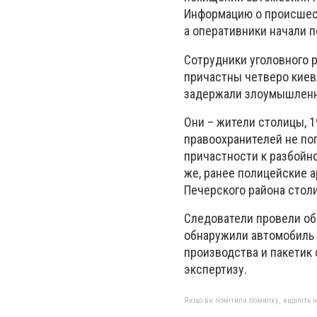
Информацию о происшес
а оперативники начали 
Сотрудники уголовного 
причастны четверо киев
задержали злоумышленн
Они – жители столицы, 1
правоохранителей не по
причастности к разбойно
же, ранее полицейские 
Печерского района стол
Следователи провели об
обнаружили автомобиль 
производства и пакетик
экспертизу.
Якщо ви помітили помилку, виділіть нео