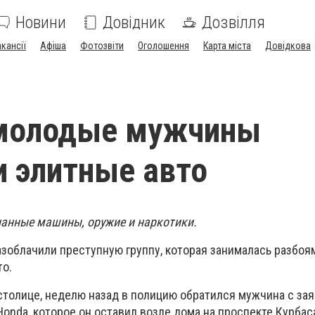
Новини
Довідник
Дозвілля
акансії
Афіша
Фотозвіти
Оголошення
Карта міста
Довідкова
 молодые мужчины
 элитные авто
гнанные машины, оружие и наркотики.
азоблачили преступную группу, которая занималась разбоя
о.
 столице, неделю назад в полицию обратился мужчина с за
nda, которое он оставил возле дома на проспекте Курбас