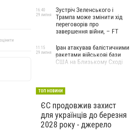
Зустріч Зеленського і
16:40
29 липня
Трампа може змінити хід
переговорів про
завершення війни, – FT
 оцінити
Іран атакував балістичними
11:15
29 липня
ракетами військові бази
США на Близькому Сході
ТОП НОВИНИ
ЄС продовжив захист
для українців до березня
2028 року - джерело