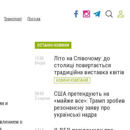
Транспорт
Погода
ОСТАННІ НОВИНИ
Літо на Співочому: до
15:00
Вчора
столиці повертається
традиційна виставка квітів
НОВИНИ КОМПАНІЙ
США претендують на
08:00
2 серпня
«майже все»: Трамп зробив
ми и
резонансну заяву про
українські надра
явлением о
а.