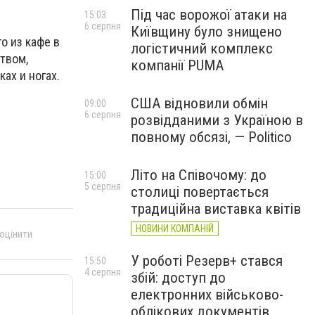
Під час ворожої атаки на
15:03
6 серпня
Київщину було знищено
о из кафе в
логістичний комплекс
твом,
компанії PUMA
ах и ногах.
США відновили обмін
09:00
6 серпня
розвідданими з Україною в
повному обсязі, — Politico
Літо на Співочому: до
15:00
5 серпня
столиці повертається
традиційна виставка квітів
НОВИНИ КОМПАНІЙ
 оцінити
У роботі Резерв+ стався
15:50
4 серпня
збій: доступ до
електронних військово-
облікових документів