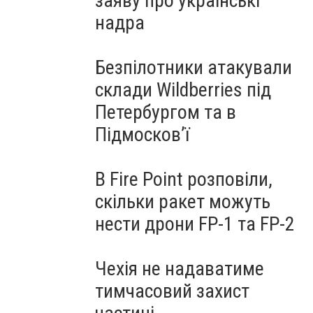
заяву про українські
надра
Безпілотники атакували
склади Wildberries під
Петербургом та в
Підмосков’ї
В Fire Point розповіли,
скільки ракет можуть
нести дрони FP-1 та FP-2
Чехія не надаватиме
тимчасовий захист