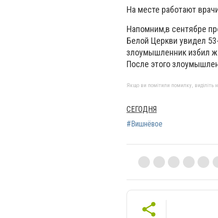
На месте работают врач
Напомним,в сентябре пр
Белой Церкви увидел 53
злоумышленник избил жен
После этого злоумышлен
Якщо ви помітили помилку, виділіть нео
СЕГОДНЯ
#Вишнёвое