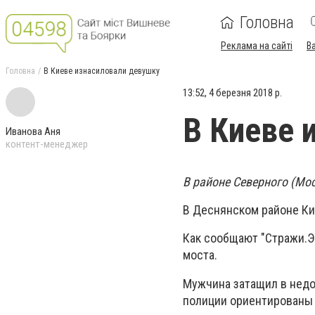
Головна
Реклама на сайті
В
Головна
В Киеве изнасиловали девушку
13:52, 4 березня 2018 р.
В Киеве 
Иванова Аня
контент-менеджер
В районе Северного (Мо
В Деснянском районе К
Как сообщают "Стражи.Э
моста.
Мужчина затащил в недо
полиции ориентированы 