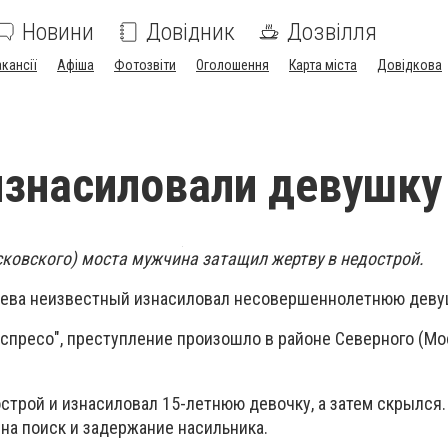
Новини
Довідник
Дозвілля
акансії
Афіша
Фотозвіти
Оголошення
Карта міста
Довідкова
изнасиловали девушку
сковского) моста мужчина затащил жертву в недострой.
иева неизвестный изнасиловал несовершеннолетнюю деву
спресо", преступление произошло в районе Северного (Мо
строй и изнасиловал 15-летнюю девочку, а затем скрылся
на поиск и задержание насильника.