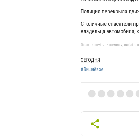
Полиция перекрыла движ
Столичные спасатели пр
владельца автомобиля, к
Якщо ви помітили помилку, виділіть нео
СЕГОДНЯ
#Вишнёвое