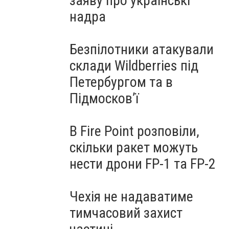
заяву про українські
надра
Безпілотники атакували
склади Wildberries під
Петербургом та в
Підмосков’ї
В Fire Point розповіли,
скільки ракет можуть
нести дрони FP-1 та FP-2
Чехія не надаватиме
тимчасовий захист