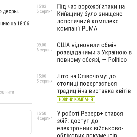
Під час ворожої атаки на
15:03
о дворы.
6 серпня
Київщину було знищено
логістичний комплекс
нию на 18:06
компанії PUMA
США відновили обмін
09:00
6 серпня
розвідданими з Україною в
повному обсязі, — Politico
Літо на Співочому: до
15:00
5 серпня
столиці повертається
традиційна виставка квітів
 оцінити
НОВИНИ КОМПАНІЙ
У роботі Резерв+ стався
15:50
4 серпня
збій: доступ до
електронних військово-
облікових документів