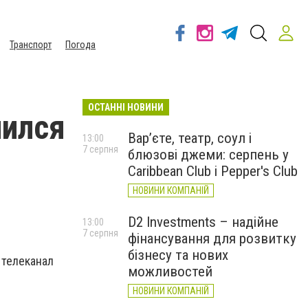
Транспорт
Погода
ОСТАННІ НОВИНИ
лился
Вар’єте, театр, соул і
13:00
7 серпня
блюзові джеми: серпень у
Caribbean Club і Pepper's Club
НОВИНИ КОМПАНІЙ
D2 Investments – надійне
13:00
7 серпня
фінансування для розвитку
бізнесу та нових
 телеканал
можливостей
НОВИНИ КОМПАНІЙ