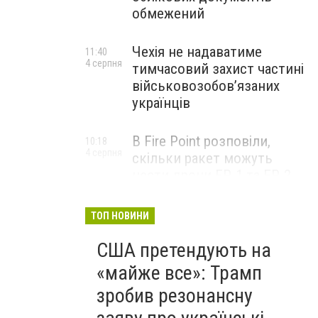
обмежений
Чехія не надаватиме
11:40
4 серпня
тимчасовий захист частині
військовозобов’язаних
українців
В Fire Point розповіли,
10:18
4 серпня
скільки ракет можуть
нести дрони FP-1 та FP-2
ТОП НОВИНИ
США претендують на
«майже все»: Трамп
зробив резонансну