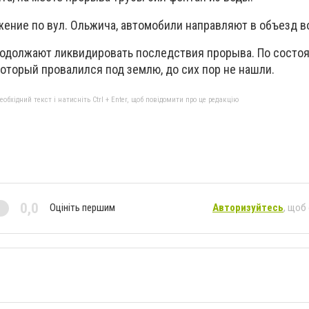
ение по вул. Ольжича, автомобили направляют в объезд в
одолжают ликвидировать последствия прорыва. По состоя
оторый провалился под землю, до сих пор не нашли.
бхідний текст і натисніть Ctrl + Enter, щоб повідомити про це редакцію
0,0
Оцініть першим
Авторизуйтесь
, щоб