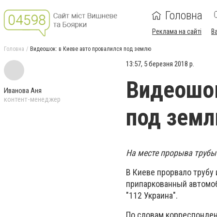
Головна
Реклама на сайті
В
Головна
Видеошок: в Киеве авто провалился под землю
13:57, 5 березня 2018 р.
Видеошок
Иванова Аня
контент-менеджер
под зем
На месте прорыва трубы
В Киеве прорвало трубу 
припаркованный автомоб
"112 Украина".
По словам корреспондент