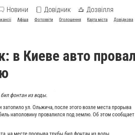
Новини
Довідник
Дозвілля
акансії
Афіша
Фотозвіти
Оголошення
Карта міста
Довідкова
: в Киеве авто прова
лю
 бил фонтан из воды.
и затопило ул. Ольжича, после этого возле места прорыва
иль наполовину провалился под землю. Об этом сообщает
а, на месте прорыва трубы бил фонтан из воды.