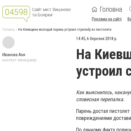
Головна
Реклама на сайті
В
Головна
На Киевщине молодой парень устроил стрельбу из пистолета
14:45, 6 березня 2018 р.
На Киевщ
Иванова Аня
контент-менеджер
устроил 
Как выяснилось, накану
словесная перепалка.
Парень достал пистолет
повреждениями доставил
По данному факту полици