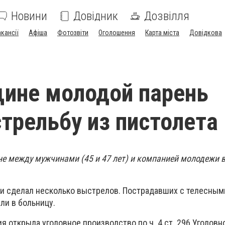
Новини
Довідник
Дозвілля
акансії
Афіша
Фотозвіти
Оголошення
Карта міста
Довідкова
ине молодой парень
стрельбу из пистолета
не между мужчинами (45 и 47 лет) и компанией молодежи 
 и сделал несколько выстрелов. Пострадавших с телесным
и в больницу.
я открыла уголовное производство по ч. 4 ст. 296 Уголовн