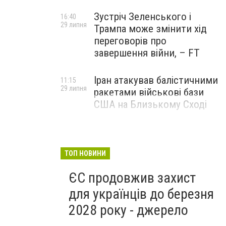
Зустріч Зеленського і
16:40
29 липня
Трампа може змінити хід
переговорів про
завершення війни, – FT
Іран атакував балістичними
11:15
29 липня
ракетами військові бази
США на Близькому Сході
ТОП НОВИНИ
ЄС продовжив захист
для українців до березня
2028 року - джерело