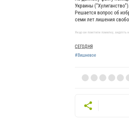
Украины ("Хулиганство")
Решается вопрос об изб
семи лет лишения свобо
Якщо ви помітили помилку, виділіть нео
СЕГОДНЯ
#Вишневое