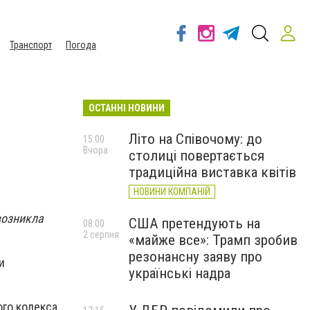
Транспорт
Погода
ОСТАННІ НОВИНИ
Літо на Співочому: до
15:00
Вчора
столиці повертається
традиційна виставка квітів
НОВИНИ КОМПАНІЙ
возникла
США претендують на
08:00
2 серпня
«майже все»: Трамп зробив
резонансну заяву про
и
українські надра
ого кодекса