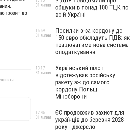
У ДБР повідомили про
17:15
31 липня
ания.
обшуки в понад 100 ТЦК по
ю грозит до
всій Україні
Посилки з-за кордону до
15:59
31 липня
150 євро обкладуть ПДВ: як
працюватиме нова система
оподаткування
Український пілот
13:17
31 липня
відстежував російську
 оцінити
ракету аж до самого
кордону Польщі —
Міноборони
ЄС продовжив захист для
12:46
31 липня
українців до березня 2028
року - джерело