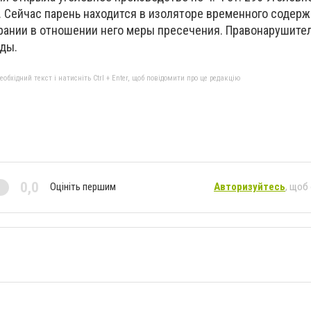
. Сейчас парень находится в изоляторе временного содерж
рании в отношении него меры пресечения. Правонарушител
ды.
бхідний текст і натисніть Ctrl + Enter, щоб повідомити про це редакцію
0,0
Оцініть першим
Авторизуйтесь
, щоб