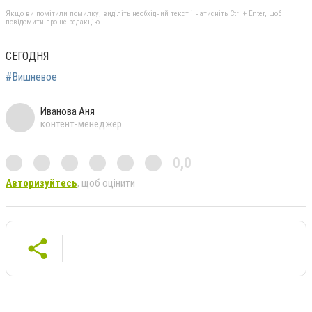
Якщо ви помітили помилку, виділіть необхідний текст і натисніть Ctrl + Enter, щоб
повідомити про це редакцію
СЕГОДНЯ
#Вишневое
Иванова Аня
контент-менеджер
0,0
Авторизуйтесь
, щоб оцінити