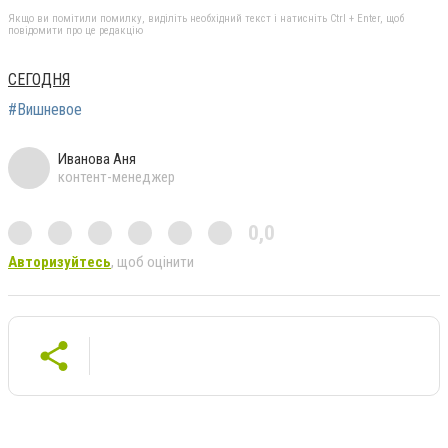
Якщо ви помітили помилку, виділіть необхідний текст і натисніть Ctrl + Enter, щоб
повідомити про це редакцію
СЕГОДНЯ
#Вишневое
Иванова Аня
контент-менеджер
0,0
Авторизуйтесь
, щоб оцінити