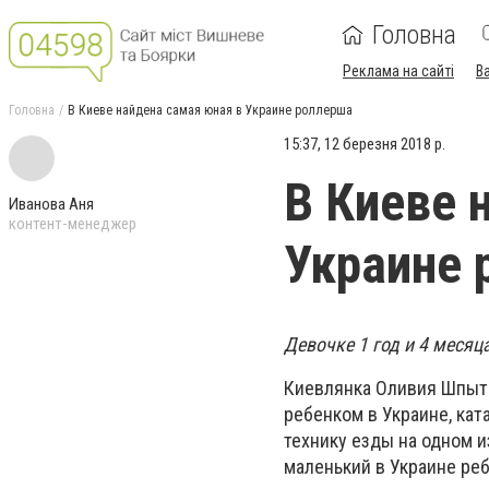
Головна
Реклама на сайті
В
Головна
В Киеве найдена самая юная в Украине роллерша
15:37, 12 березня 2018 р.
В Киеве 
Иванова Аня
контент-менеджер
Украине 
Девочке 1 год и 4 месяц
Киевлянка Оливия Шпытк
ребенком в Украине, ка
технику езды на одном 
маленький в Украине реб