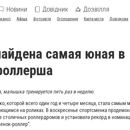
Новини
Довідник
Дозвілля
акансії
Афіша
Фотозвіти
Оголошення
Карта міста
Довідкова
найдена самая юная в
роллерша
а, малышка тренируется пять раз в неделю.
о, которой всего один год и четыре месяца, стала самым 
тающимся на роликах. В воскресенье спортсменка продемо
из столичных роллердромов и установила рекорд в номина
енок-роллер".