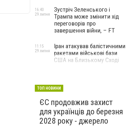
Зустріч Зеленського і
16:40
29 липня
Трампа може змінити хід
переговорів про
завершення війни, – FT
Іран атакував балістичними
11:15
29 липня
ракетами військові бази
США на Близькому Сході
ТОП НОВИНИ
ЄС продовжив захист
для українців до березня
2028 року - джерело