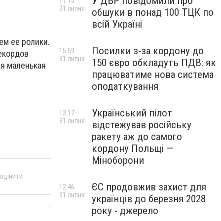
У ДБР повідомили про
17:15
31 липня
обшуки в понад 100 ТЦК по
всій Україні
ем ее ролики.
Посилки з-за кордону до
15:59
рекордов
31 липня
150 євро обкладуть ПДВ: як
ая маленькая
працюватиме нова система
оподаткування
Український пілот
13:17
31 липня
відстежував російську
ракету аж до самого
кордону Польщі —
Міноборони
 оцінити
ЄС продовжив захист для
12:46
31 липня
українців до березня 2028
року - джерело