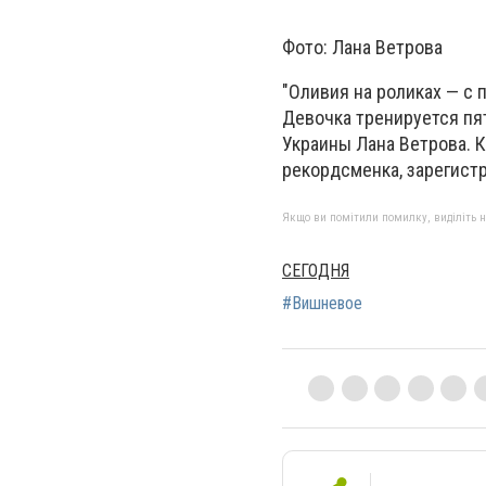
Фото: Лана Ветрова
"Оливия на роликах — с 
Девочка тренируется пят
Украины Лана Ветрова. К
рекордсменка, зарегист
Якщо ви помітили помилку, виділіть нео
СЕГОДНЯ
#Вишневое