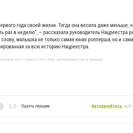
первого года своей жизни. Тогда она весила даже меньше, ч
ь раз в неделю", — рассказала руководитель Нацреестра 
 слову, малышка не только самая юная роллерша, но и сам
рированная за всю историю Нацреестра.
бхідний текст і натисніть Ctrl + Enter, щоб повідомити про це редакцію
0,0
Оцініть першим
Авторизуйтесь
, щоб