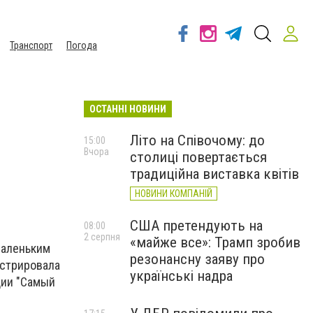
Транспорт
Погода
ОСТАННІ НОВИНИ
Літо на Співочому: до
15:00
Вчора
столиці повертається
традиційна виставка квітів
НОВИНИ КОМПАНІЙ
США претендують на
08:00
2 серпня
«майже все»: Трамп зробив
маленьким
резонансну заяву про
нстрировала
українські надра
ции "Самый