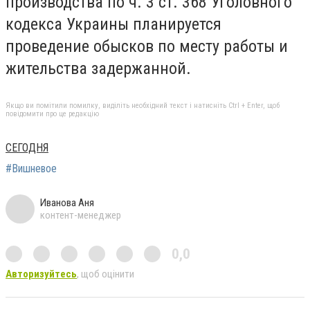
производства по ч. 3 ст. 368 Уголовного
кодекса Украины планируется
проведение обысков по месту работы и
жительства задержанной.
Якщо ви помітили помилку, виділіть необхідний текст і натисніть Ctrl + Enter, щоб
повідомити про це редакцію
СЕГОДНЯ
#Вишневое
Иванова Аня
контент-менеджер
0,0
Авторизуйтесь
, щоб оцінити