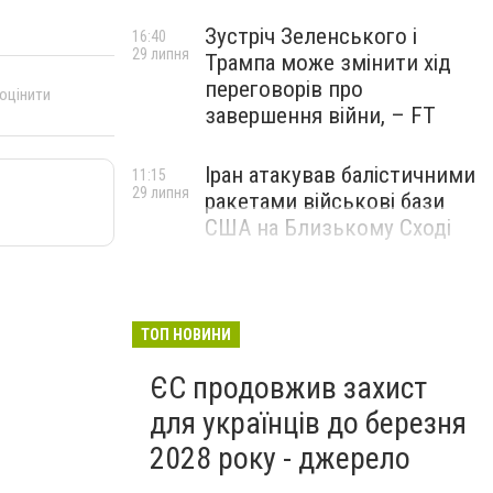
Зустріч Зеленського і
16:40
29 липня
Трампа може змінити хід
переговорів про
 оцінити
завершення війни, – FT
Іран атакував балістичними
11:15
29 липня
ракетами військові бази
США на Близькому Сході
ТОП НОВИНИ
ЄС продовжив захист
для українців до березня
2028 року - джерело