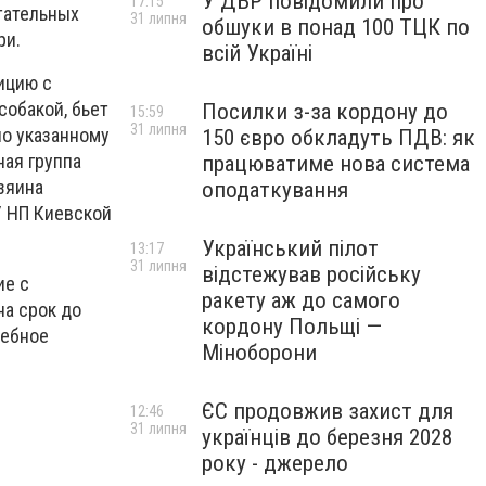
У ДБР повідомили про
17:15
тательных
31 липня
обшуки в понад 100 ТЦК по
ри.
всій Україні
ицию с
собакой, бьет
Посилки з-за кордону до
15:59
31 липня
по указанному
150 євро обкладуть ПДВ: як
ная группа
працюватиме нова система
зяина
оподаткування
У НП Киевской
Український пілот
13:17
31 липня
відстежував російську
ие с
ракету аж до самого
на срок до
кордону Польщі —
дебное
Міноборони
ЄС продовжив захист для
12:46
31 липня
українців до березня 2028
року - джерело