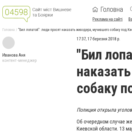
Головна
Реклама на сайті
В
Головна
"Бил лопатой": люди просят наказать живодера, мучившего собаку под К
17:37, 17 березня 2018 р.
"Бил лоп
Иванова Аня
контент-менеджер
наказать
собаку п
Полиция открыла уголов
Об очередном случае же
Киевской области. 13 м