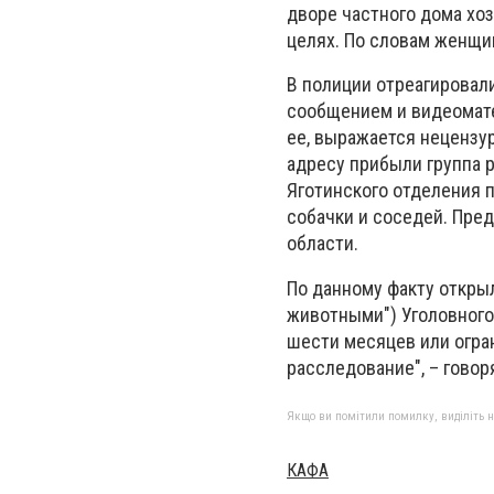
дворе частного дома хо
целях. По словам женщин
В полиции отреагировали
сообщением и видеомате
ее, выражается нецензу
адресу прибыли группа 
Яготинского отделения 
собачки и соседей. Пре
области.
По данному факту откры
животными") Уголовного 
шести месяцев или огра
расследование", – говор
Якщо ви помітили помилку, виділіть нео
КАФА