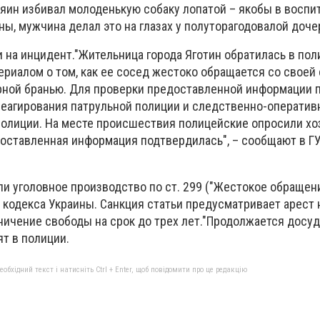
зяин избивал молоденькую собаку лопатой – якобы в воспи
ы, мужчина делал это на глазах у полуторагодовалой доче
 на инцидент."Жительница города Яготин обратилась в пол
риалом о том, как ее сосед жестоко обращается со своей 
рной бранью. Для проверки предоставленной информации 
реагирования патрульной полиции и следственно-оператив
полиции. На месте происшествия полицейские опросили хо
доставленная информация подтвердилась", – сообщают в Г
ли уголовное производство по ст. 299 ("Жестокое обращен
кодекса Украины. Санкция статьи предусматривает арест 
ничение свободы на срок до трех лет."Продолжается досу
ят в полиции.
бхідний текст і натисніть Ctrl + Enter, щоб повідомити про це редакцію