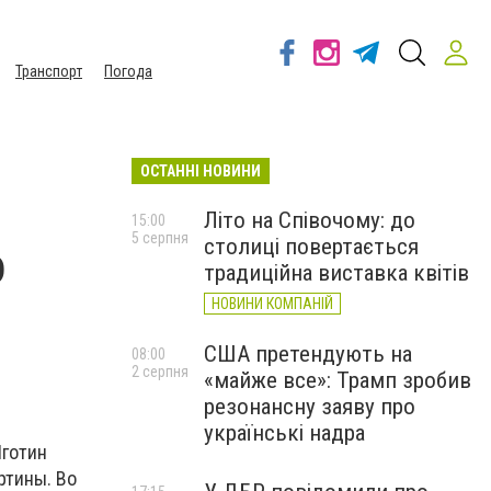
Транспорт
Погода
ОСТАННІ НОВИНИ
Літо на Співочому: до
15:00
5 серпня
столиці повертається
о
традиційна виставка квітів
НОВИНИ КОМПАНІЙ
США претендують на
08:00
2 серпня
«майже все»: Трамп зробив
резонансну заяву про
українські надра
Яготин
ртины. Во