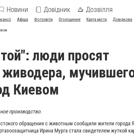
Новини
Довідник
Дозвілля
акансії
Афіша
Фотозвіти
Оголошення
Карта міста
Довідкова
иевом
атой": люди просят
 живодера, мучившег
од Киевом
ное производство.
стокого обращения с животным сообщили жители города 
артазоозащитница Ирина Мурга стала свидетелем жуткой ка