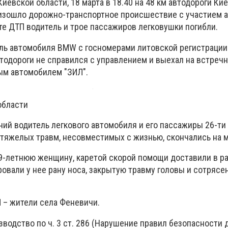
Киевской области, 18 марта в 18.40 на 48 км автодороги Ки
оизошло дорожно-транспортное происшествие с участием 
те ДТП водитель и трое пассажиров легковушки погибли.
ель автомобиля BMW с госномерами литовской регистрации
тодороги не справился с управлением и выехал на встречн
вым автомобилем "ЗИЛ".
области
ний водитель легкового автомобиля и его пассажиры 26-ти 
 тяжелых травм, несовместимых с жизнью, скончались на м
49-летнюю женщину, каретой скорой помощи доставили в р
ровали у нее рану носа, закрытую травму головы и сотрясе
 – жители села Феневичи.
водство по ч. 3 ст. 286 (Нарушение правил безопасности