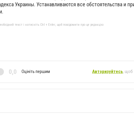
одекса Украины. Устанавливаются все обстоятельства и пр
и.
бхідний текст і натисніть Ctrl + Enter, щоб повідомити про це редакцію
0,0
Оцініть першим
Авторизуйтесь
, щоб