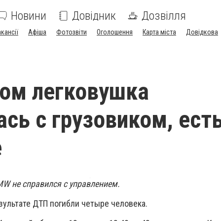
Новини
Довідник
Дозвілля
акансії
Афіша
Фотозвіти
Оголошення
Карта міста
Довідкова
ом легковушка
ась с грузовиком, ест
е
W не справился с управлением.
зультате ДТП погибли четыре человека.