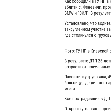
Как сообщили в ГУ НП в 
вблизи с. Феневичи, пр
BMW и "ЗИЛ". В результа
Установлено, что водит
закругленном участке ав
где столкнулся с грузо
Фото: ГУ НП в Киевской 
В результате ДТП 25-лет
возраста от полученных
Пассажирку грузовика, 
больницу, где диагности
мозга.
Все пострадавшие в ДТП
Открыто уголовное произ