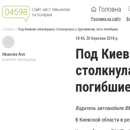
Головна
Реклама на сайті
В
Головна
Под Киевом легковушка столкнулась с грузовиком, есть погибшие
18:45, 20 березня 2018 р.
Под Киев
Иванова Аня
контент-менеджер
столкнул
погибши
Водитель автомобиля BM
В Киевской области в ре