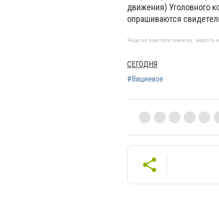
движения) Уголовного к
опрашиваются свидетел
Якщо ви помітили помилку, виділіть нео
СЕГОДНЯ
#Вишневое