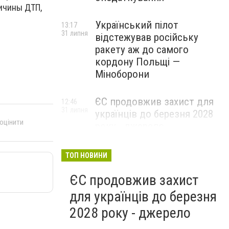
ичины ДТП,
Український пілот
13:17
31 липня
відстежував російську
ракету аж до самого
кордону Польщі —
Міноборони
ЄС продовжив захист для
12:46
31 липня
українців до березня 2028
 оцінити
року - джерело
ТОП НОВИНИ
ЄС продовжив захист
для українців до березня
2028 року - джерело