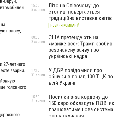
ев-Овруч,
Літо на Співочому: до
15:00
автомобилей
5 серпня
столиці повертається
традиційна виставка квітів
 на
НОВИНИ КОМПАНІЙ
ую полосу,
США претендують на
08:00
2 серпня
«майже все»: Трамп зробив
резонансну заяву про
українські надра
и 27-летнего
У ДБР повідомили про
есте аварии.
17:15
31 липня
обшуки в понад 100 ТЦК по
айонную
всій Україні
ние головного
Посилки з-за кордону до
15:59
31 липня
150 євро обкладуть ПДВ: як
працюватиме нова система
 дорожного
оподаткування