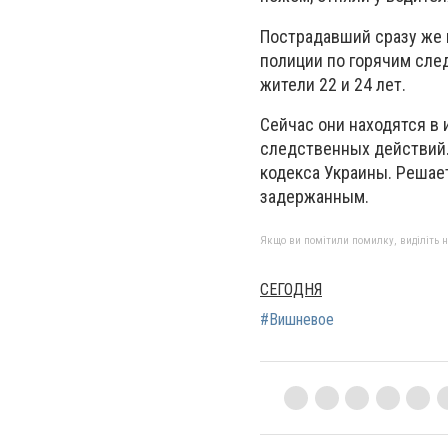
Пострадавший сразу же 
полиции по горячим сле
жители 22 и 24 лет.
Сейчас они находятся в
следственных действий. 
кодекса Украины. Решае
задержанным.
Якщо ви помітили помилку, виділіть нео
СЕГОДНЯ
#Вишневое