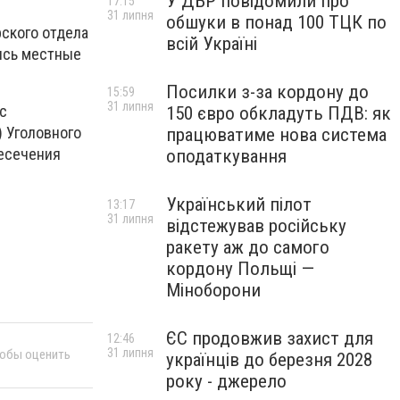
У ДБР повідомили про
17:15
31 липня
обшуки в понад 100 ТЦК по
ского отдела
всій Україні
ись местные
Посилки з-за кордону до
15:59
31 липня
с
150 євро обкладуть ПДВ: як
) Уголовного
працюватиме нова система
ресечения
оподаткування
Український пілот
13:17
31 липня
відстежував російську
ракету аж до самого
кордону Польщі —
Міноборони
ЄС продовжив захист для
12:46
31 липня
тобы оценить
українців до березня 2028
року - джерело