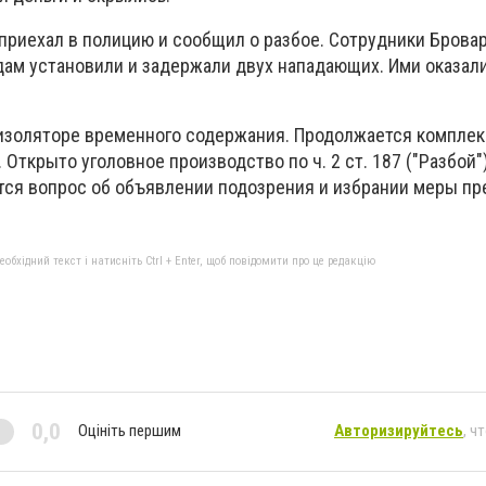
приехал в полицию и сообщил о разбое. Сотрудники Бровар
дам установили и задержали двух нападающих. Ими оказал
 изоляторе временного содержания. Продолжается комплек
Открыто уголовное производство по ч. 2 ст. 187 ("Разбой"
тся вопрос об объявлении подозрения и избрании меры п
бхідний текст і натисніть Ctrl + Enter, щоб повідомити про це редакцію
0,0
Оцініть першим
Авторизируйтесь
, ч