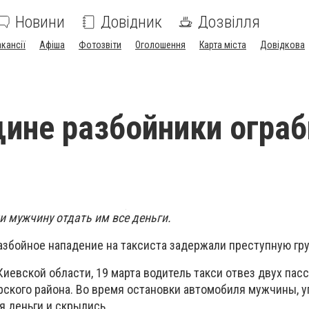
Новини
Довідник
Дозвілля
акансії
Афіша
Фотозвіти
Оголошення
Карта міста
Довідкова
ине разбойники ограб
и мужчину отдать им все деньги.
азбойное нападение на таксиста задержали преступную гру
Киевской области, 19 марта водитель такси отвез двух пас
ского района. Во время остановки автомобиля мужчины, у
я деньги и скрылись.