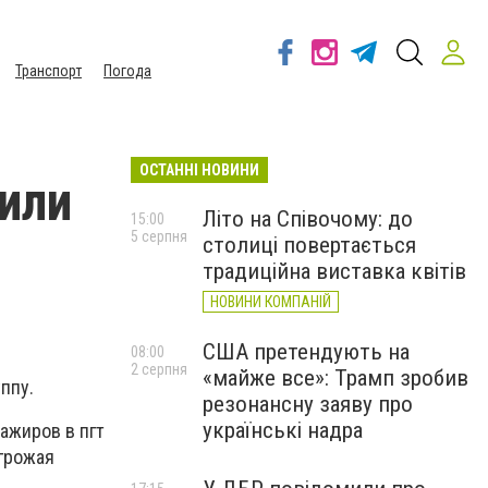
Транспорт
Погода
ОСТАННІ НОВИНИ
или
Літо на Співочому: до
15:00
5 серпня
столиці повертається
традиційна виставка квітів
НОВИНИ КОМПАНІЙ
США претендують на
08:00
2 серпня
«майже все»: Трамп зробив
ппу.
резонансну заяву про
українські надра
сажиров в пгт
грожая