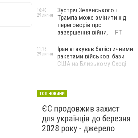
Зустріч Зеленського і
16:40
29 липня
Трампа може змінити хід
переговорів про
завершення війни, – FT
Іран атакував балістичними
11:15
29 липня
ракетами військові бази
США на Близькому Сході
ТОП НОВИНИ
ЄС продовжив захист
для українців до березня
2028 року - джерело