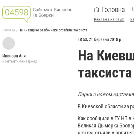
Головна
Реклама на сайті
В
Головна
На Киевщине разбойники ограбили таксиста
18:53, 21 березня 2018 р.
На Киевщ
Иванова Аня
контент-менеджер
таксиста
Парни с ножом заставил
В Киевской области за р
Как сообщили в ГУ НП в 
Великая Дымерка Бровар
ножом, отняли у водител