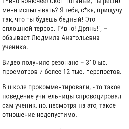
Г*вно вонючее! Скот поганый, ты решил
меня испытывать? Я тебя, с*ка, прищучу
так, что ты будешь бедный! Это
сплошной террор. Г*вно! Дрянь!", –
обзывает Людмила Анатольевна
ученика.
Видео получило резонанс – 310 ыс.
просмотров и более 12 тыс. перепостов.
В школе прокомментировали, что такое
поведение учительницы спровоцировал
сам ученик, но, несмотря на это, такое
отношение недопустимо.