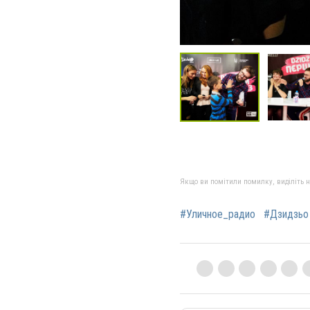
Якщо ви помітили помилку, виділіть нео
#Уличное_радио
#Дзидзьо