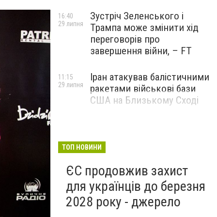
Зустріч Зеленського і
16:40
29 липня
Трампа може змінити хід
переговорів про
завершення війни, – FT
Іран атакував балістичними
11:15
29 липня
ракетами військові бази
США на Близькому Сході
ТОП НОВИНИ
ЄС продовжив захист
для українців до березня
2028 року - джерело