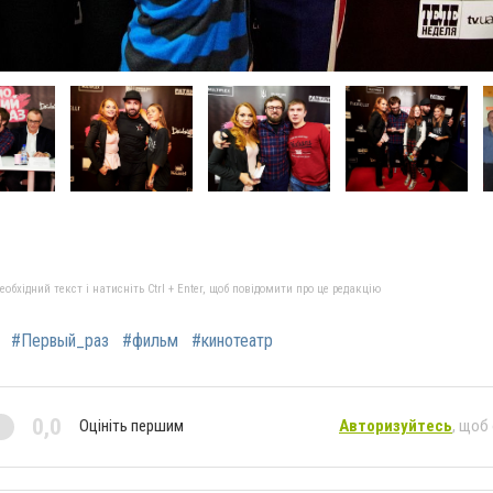
бхідний текст і натисніть Ctrl + Enter, щоб повідомити про це редакцію
#Первый_раз
#фильм
#кинотеатр
0,0
Оцініть першим
Авторизуйтесь
, щоб