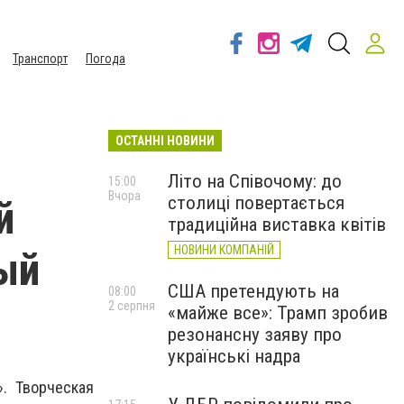
Транспорт
Погода
ОСТАННІ НОВИНИ
Літо на Співочому: до
15:00
Вчора
столиці повертається
й
традиційна виставка квітів
НОВИНИ КОМПАНІЙ
ый
США претендують на
08:00
2 серпня
«майже все»: Трамп зробив
резонансну заяву про
українські надра
. Творческая