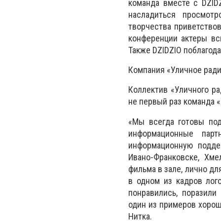
команда вместе с DZIDZ
насладиться просмот
творчества приветствов
конференции актеры вс
Также DZIDZIO поблагода
Компания «Уличное радио
Коллектив «Уличного ра
не первый раз команда 
«Мы всегда готовы под
информационные парт
информационную поддер
Ивано-Франковске, Хме
фильма в зале, лично дл
в одном из кадров лог
понравились, поразили
один из примеров хорош
Нитка.