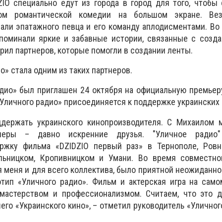
IO специально едут из города в город для того, чтобы
ром романтической комедии на большом экране. Вез
али эпатажного певца и его команду аплодисментами. Во
поминали яркие и забавные истории, связанные с созда
рил партнеров, которые помогли в создании ленты.
» стала одним из таких партнеров.
дио» был приглашен 24 октября на официальную премьер
«Уличного радио» присоединяется к поддержке украинских 
держать украинского кинопроизводителя. С Михаилом 
неры – давно искренние друзья. "Уличное радио"
жку фильма «DZIDZIO первый раз» в Тернополе, Ровно
льницком, Кропивницком и Умани. Во время совместно
я меня и для всего коллектива, было приятной неожиданно
отип «Уличного радио». Фильм и актерская игра на сам
 мастерством и профессионализмом. Считаем, что это д
его «Украинского кино», – отметил руководитель «Уличног