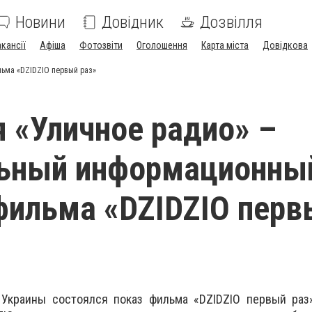
Новини
Довідник
Дозвілля
акансії
Афіша
Фотозвіти
Оголошення
Карта міста
Довідкова
ьма «DZIDZIO первый раз»
 «Уличное радио» –
льный информационны
фильма «DZIDZIO перв
 Украины состоялся показ фильма «DZIDZIO первый раз»