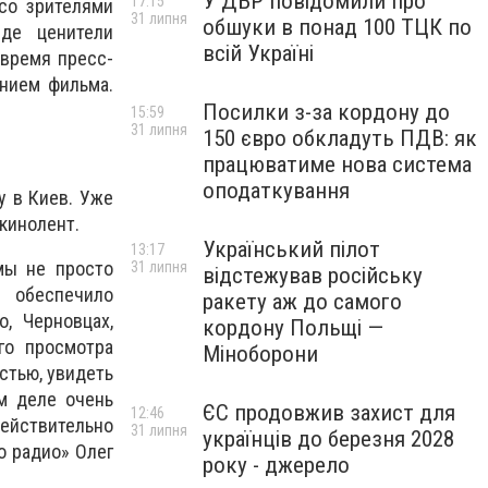
У ДБР повідомили про
17:15
 со зрителями
31 липня
обшуки в понад 100 ТЦК по
де ценители
всій Україні
 время пресс-
нием фильма.
Посилки з-за кордону до
15:59
31 липня
150 євро обкладуть ПДВ: як
працюватиме нова система
оподаткування
у в Киев. Уже
кинолент.
Український пілот
13:17
мы не просто
31 липня
відстежував російську
 обеспечило
ракету аж до самого
, Черновцах,
кордону Польщі —
го просмотра
Міноборони
стью, увидеть
ом деле очень
ЄС продовжив захист для
12:46
ействительно
31 липня
українців до березня 2028
о радио» Олег
року - джерело