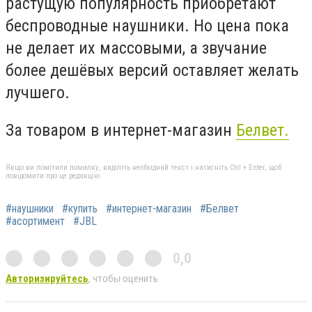
растущую популярность приобретают
беспроводные наушники. Но цена пока
не делает их массовыми, а звучание
более дешёвых версий оставляет желать
лучшего.
За товаром в интернет-магазин
Белвет.
Якщо ви помітили помилку, виділіть необхідний текст і натисніть Ctrl + Enter, щоб
повідомити про це редакцію
#наушники
#купить
#интернет-магазин
#Белвет
#асортимент
#JBL
0,0
Авторизируйтесь
, чтобы оценить