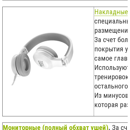
Накладные 
специальны
размещения
За счет бо
покрытия ух
самое главн
Используют
тренировок 
остального
Из минусов
которая раз
Мониторные (полный обхват ушей)
.
За сч