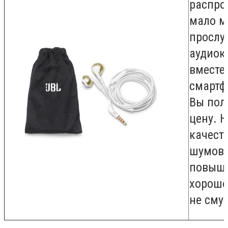
распро
мало м
прослу
аудиок
вместе
смартф
Вы пол
цену. Н
качест
шумов 
повыше
хорошо
не сму