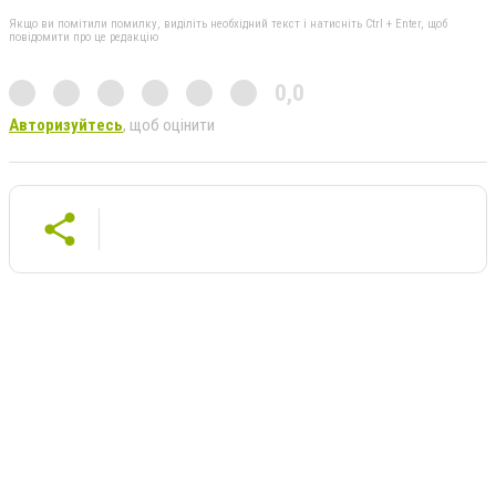
Якщо ви помітили помилку, виділіть необхідний текст і натисніть Ctrl + Enter, щоб
повідомити про це редакцію
0,0
Авторизуйтесь
, щоб оцінити