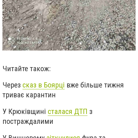
Читайте також:
Через
сказ в Боярці
вже більше тижня
триває карантин
У Крюківщині
сталася ДТП
з
постраждалими
У Вишневому
зіткнулися
фура та