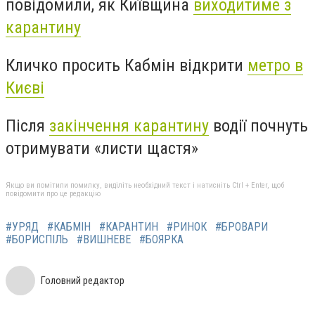
повідомили, як Київщина
виходитиме з
карантину
Кличко просить Кабмін відкрити
метро в
Києві
Після
закінчення карантину
водії почнуть
отримувати «листи щастя»
Якщо ви помітили помилку, виділіть необхідний текст і натисніть Ctrl + Enter, щоб
повідомити про це редакцію
#УРЯД
#КАБМІН
#КАРАНТИН
#РИНОК
#БРОВАРИ
#БОРИСПІЛЬ
#ВИШНЕВЕ
#БОЯРКА
Головний редактор