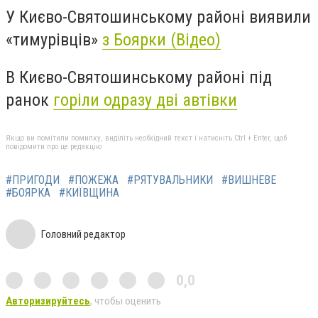
У Києво-Святошинському районі виявили
«тимурівців»
з Боярки (Відео)
В Києво-Святошинському районі під
ранок
горіли одразу дві автівки
Якщо ви помітили помилку, виділіть необхідний текст і натисніть Ctrl + Enter, щоб
повідомити про це редакцію
#ПРИГОДИ
#ПОЖЕЖА
#РЯТУВАЛЬНИКИ
#ВИШНЕВЕ
#БОЯРКА
#КИЇВЩИНА
Головний редактор
0,0
Авторизируйтесь
, чтобы оценить