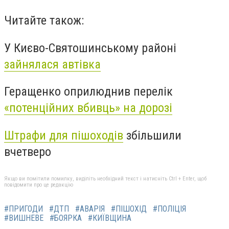
Читайте також:
У Києво-Святошинському районі
зайнялася автівка
Геращенко оприлюднив перелік
«потенційних вбивць» на дорозі
Штрафи для пішоходів
збільшили
вчетверо
Якщо ви помітили помилку, виділіть необхідний текст і натисніть Ctrl + Enter, щоб
повідомити про це редакцію
#ПРИГОДИ
#ДТП
#АВАРІЯ
#ПІШОХІД
#ПОЛІЦІЯ
#ВИШНЕВЕ
#БОЯРКА
#КИЇВЩИНА