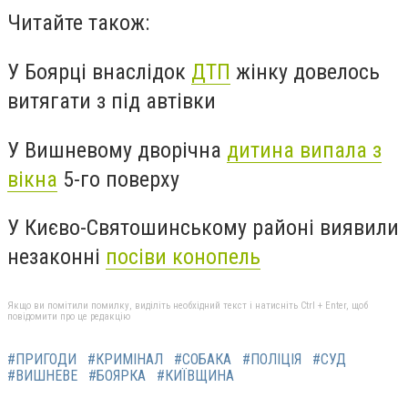
Читайте також:
У Боярці внаслідок
ДТП
жінку довелось
витягати з під автівки
У Вишневому дворічна
дитина випала з
вікна
5-го поверху
У Києво-Святошинському районі виявили
незаконні
посіви конопель
Якщо ви помітили помилку, виділіть необхідний текст і натисніть Ctrl + Enter, щоб
повідомити про це редакцію
#ПРИГОДИ
#КРИМІНАЛ
#СОБАКА
#ПОЛІЦІЯ
#СУД
#ВИШНЕВЕ
#БОЯРКА
#КИЇВЩИНА