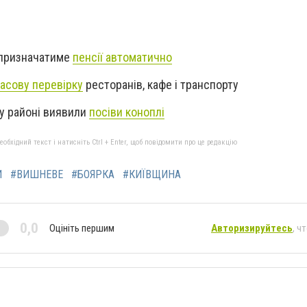
 призначатиме
пенсії автоматично
асову перевірку
ресторанів, кафе і транспорту
у районі виявили
посіви коноплі
бхідний текст і натисніть Ctrl + Enter, щоб повідомити про це редакцію
И
#ВИШНЕВЕ
#БОЯРКА
#КИЇВЩИНА
0,0
Оцініть першим
Авторизируйтесь
, ч