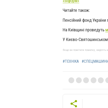
«Інформ»
Читайте також:
Пенсійний фонд України
На Київщині проведуть
м
У Києво-Святошинськом
Якщо ви помітили помилку, виділіть нео
#ТЕХНІКА
#СПЕЦМАШИН