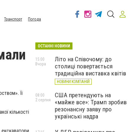
Транспорт
Погода
ОСТАННІ НОВИНИ
мали
Літо на Співочому: до
15:00
Вчора
столиці повертається
традиційна виставка квітів
НОВИНИ КОМПАНІЙ
ством». Її
США претендують на
08:00
2 серпня
«майже все»: Трамп зробив
резонансну заяву про
кої кількості
українські надра
а екскаватори,