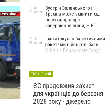
Зустріч Зеленського і
16:40
29 липня
Трампа може змінити хід
переговорів про
завершення війни, – FT
Іран атакував балістичними
11:15
29 липня
ракетами військові бази
США на Близькому Сході
ТОП НОВИНИ
ЄС продовжив захист
для українців до березня
2028 року - джерело