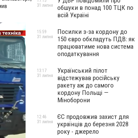
У ДБР повідомили про
17:15
31 липня
мив
обшуки в понад 100 ТЦК по
всій Україні
Посилки з-за кордону до
15:59
31 липня
150 євро обкладуть ПДВ: як
працюватиме нова система
оподаткування
Український пілот
13:17
31 липня
відстежував російську
ракету аж до самого
кордону Польщі —
Міноборони
ЄС продовжив захист для
12:46
31 липня
українців до березня 2028
року - джерело