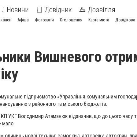
Новини
Довідник
Дозвілля
акансії
Афіша
Фотозвіти
Оголошення
Карта міста
Довідкова
ники Вишневого отри
іку
омунальне підприємство «Управління комунальним господар
нансуванню з районного та міського бюджетів.
 КП УКГ Володимир Атаманюк відзначив, що до цього часу та
е мало.
м одиниць нової техніки: самоскид, автовежу, автокран, дв