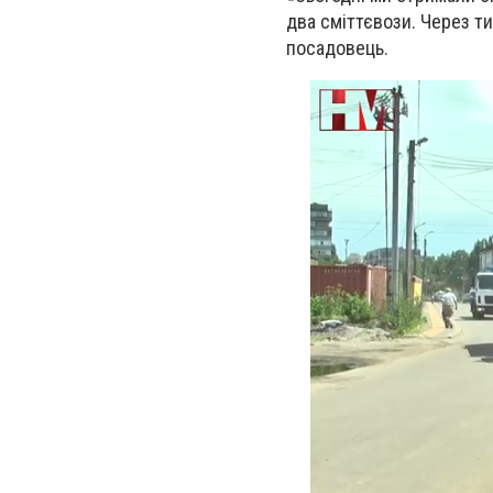
два сміттєвози. Через т
посадовець.