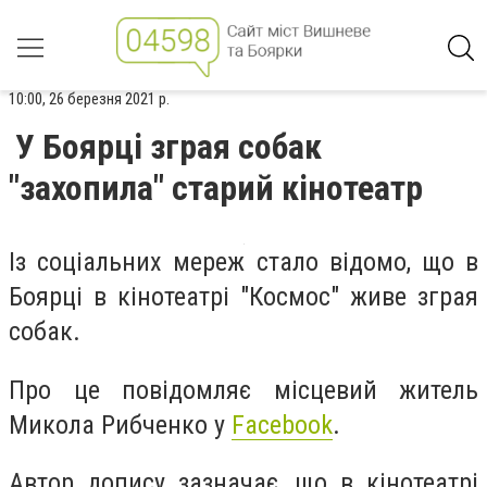
10:00, 26 березня 2021 р.
У Боярці зграя собак
"захопила" старий кінотеатр
Із соціальних мереж стало відомо, що в
Боярці в кінотеатрі "Космос" живе зграя
собак.
Про це повідомляє місцевий житель
Микола Рибченко у
Faсebook
.
Автор допису зазначає, що в кінотеатрі