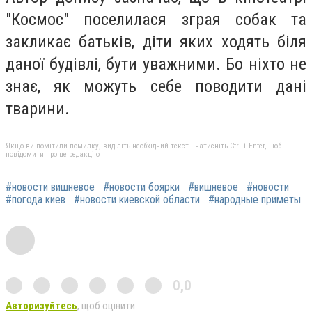
"Космос" поселилася зграя собак та
закликає батьків, діти яких ходять біля
даної будівлі, бути уважними. Бо ніхто не
знає, як можуть себе поводити дані
тварини.
Якщо ви помітили помилку, виділіть необхідний текст і натисніть Ctrl + Enter, щоб
повідомити про це редакцію
#новости вишневое
#новости боярки
#вишневое
#новости
#погода киев
#новости киевской области
#народные приметы
0,0
Авторизуйтесь
, щоб оцінити