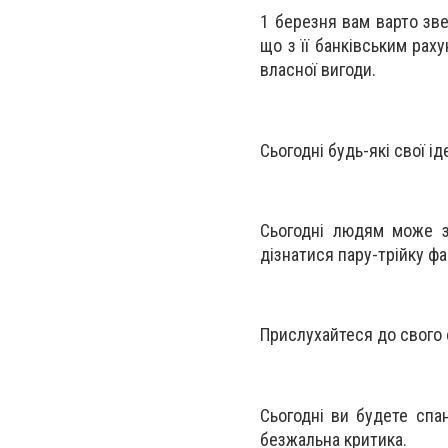
1 березня вам варто зве
що з її банківським рах
власної вигоди.
Сьогодні будь-які свої і
Сьогодні людям може з
дізнатися пару-трійку фа
Прислухайтеся до свого се
Сьогодні ви будете спа
безжальна критика.