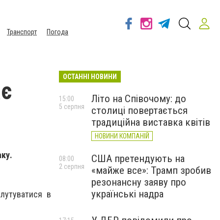
Транспорт
Погода
ОСТАННІ НОВИНИ
ає
Літо на Співочому: до
15:00
5 серпня
столиці повертається
традиційна виставка квітів
НОВИНИ КОМПАНІЙ
аку.
США претендують на
08:00
2 серпня
«майже все»: Трамп зробив
резонансну заяву про
українські надра
плутуватися в