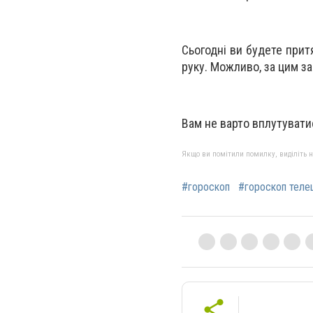
Сьогодні ви будете прит
руку. Можливо, за цим з
Вам не варто вплутувати
Якщо ви помітили помилку, виділіть нео
#гороскоп
#гороскоп теле