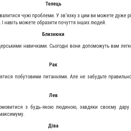
Телець
звалитися чужі проблеми. У зв'язку з цим ви можете дуже р
. І навіть можете образити почуття інших людей.
Близнюки
дерськими навичками. Сьогодні вони допоможуть вам легк
Рак
нятися побутовими питаннями. Але не забудьте правильн
Лев
омовитися з будь-якою людиною, завдяки своєму дару 
 максимуму.
Діва