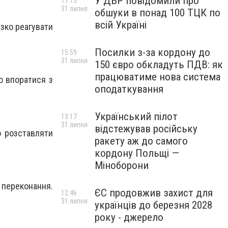
У ДБР повідомили про
17:15
31 липня
обшуки в понад 100 ТЦК по
всій Україні
ізко реагувати
Посилки з-за кордону до
15:59
31 липня
150 євро обкладуть ПДВ: як
працюватиме нова система
о впоратися з
оподаткування
Український пілот
13:17
31 липня
відстежував російську
о розставляти
ракету аж до самого
кордону Польщі —
Міноборони
переконання.
ЄС продовжив захист для
12:46
31 липня
українців до березня 2028
року - джерело