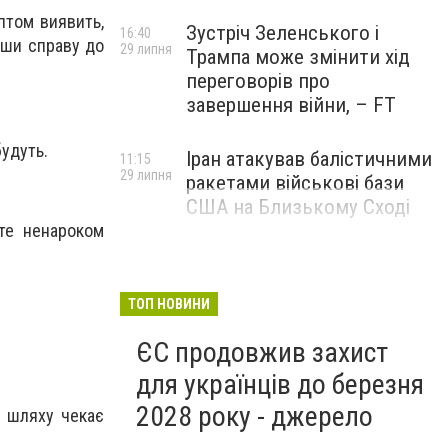
аптом виявить,
Зустріч Зеленського і
16:40
вши справу до
29 липня
Трампа може змінити хід
переговорів про
завершення війни, – FT
будуть.
Іран атакував балістичними
11:15
29 липня
ракетами військові бази
США на Близькому Сході
ете ненароком
ТОП НОВИНИ
ЄС продовжив захист
для українців до березня
2028 року - джерело
у шляху чекає