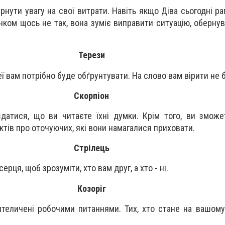
рнути увагу на свої витрати. Навіть якщо Діва сьогодні р
унком щось не так, вона зуміє виправити ситуацію, оберну
Терези
деї вам потрібно буде обґрунтувати. На слово вам вірити не 
Скорпіон
датися, що ви читаєте їхні думки. Крім того, ви змож
ктів про оточуючих, які вони намагалися приховати.
Стрілець
рця, щоб зрозуміти, хто вам друг, а хто - ні.
Козоріг
нтеличені робочими питаннями. Тих, хто стане на вашом