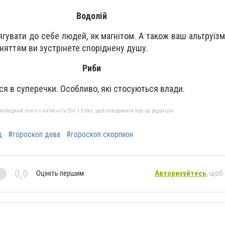
Водолій
ягувати до себе людей, як магнітом. А також ваш альтруїзм
аняттям ви зустрінете споріднену душу.
Риби
ся в суперечки. Особливо, які стосуються влади.
бхідний текст і натисніть Ctrl + Enter, щоб повідомити про це редакцію
ц
#гороскоп дева
#гороскоп скорпион
0,0
Оцініть першим
Авторизуйтесь
, щоб