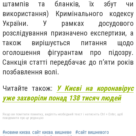
штампів та бланків, їх збут чи
використання) Кримінального кодексу
України. У рамках досудового
розслідування призначено експертизи, а
також вирішується питання щодо
оголошення фігурантам про підозру.
Санкція статті передбачає до п’яти років
позбавлення волі.
Читайте також:
У Києві на коронавірус
уже захворіли понад 138 тисяч людей
Якщо ви помітили помилку, виділіть необхідний текст і натисніть Ctrl + Enter, щоб
повідомити про це редакцію
#новини києва. сайт києва. вишневе
#сайт вишневого