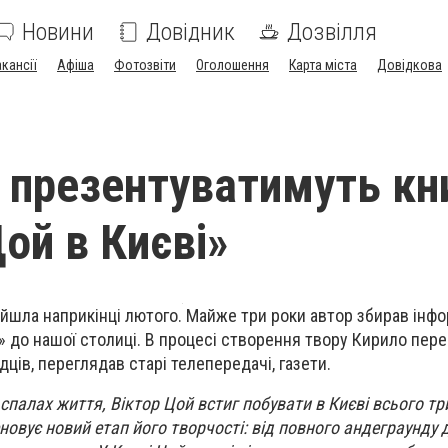
Новини
Довідник
Дозвілля
акансії
Афіша
Фотозвіти
Оголошення
Карта міста
Довідкова
і презентуватимуть кн
ой в Києві»
ийшла наприкінці лютого. Майже три роки автор збирав інф
о» до нашої столиці. В процесі створення твору Кирило пере
дців, переглядав старі телепередачі, газети.
спалах життя, Віктор Цой встиг побувати в Києві всього три
новує новий етап його творчості: від повного андеграунду 