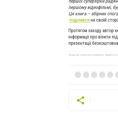
першої суперзірки радянс
першому відеофільмі, бу
Ця книга – збірник спога
поділився
на своїй стор
Протягом заходу автор к
інформації про візити лі
презентації безкоштовна
Якщо ви помітили помилку, виділіть нео