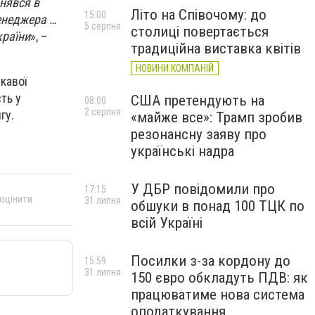
знявся в
Літо на Співочому: до
15:00
менеджера …
5 серпня
столиці повертається
країни
», –
традиційна виставка квітів
НОВИНИ КОМПАНІЙ
кавої
ть у
США претендують на
08:00
2 серпня
гу.
«майже все»: Трамп зробив
резонансну заяву про
українські надра
У ДБР повідомили про
17:15
 оцінити
31 липня
обшуки в понад 100 ТЦК по
всій Україні
Посилки з-за кордону до
15:59
31 липня
150 євро обкладуть ПДВ: як
працюватиме нова система
оподаткування