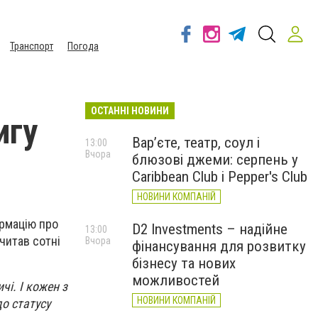
Транспорт
Погода
ОСТАННІ НОВИНИ
игу
Вар’єте, театр, соул і
13:00
Вчора
блюзові джеми: серпень у
Caribbean Club і Pepper's Club
НОВИНИ КОМПАНІЙ
ормацію про
D2 Investments – надійне
13:00
читав сотні
Вчора
фінансування для розвитку
бізнесу та нових
можливостей
чі. І кожен з
НОВИНИ КОМПАНІЙ
до статусу