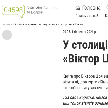
Головна
Реклама на сайті
В
Головна
У столиці презентуватимуть книгу «Віктор Цой в Києві»
20:06, 1 березня 2021 р.
У столиц
«Віктор Ц
Книга про Віктора Цоя в
візити лідера гурту «Кін
інтерв’ю, опитував очеви
«
За своє коротке, немов 
цих трьох візитів ознаме