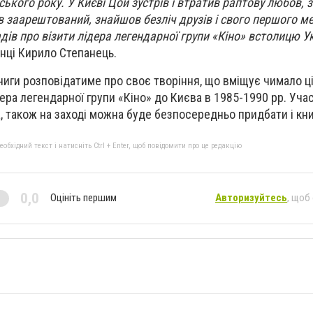
ького року. У Києві Цой зустрів і втратив раптову любов, 
в заарештований, знайшов безліч друзів і свого першого 
дів про візити лідера легендарної групи «Кіно» встолицю У
інці Кирило Степанець.
ниги розповідатиме про своє творіння, що вміщує чимало ці
дера легендарної групи «Кіно» до Києва в 1985-1990 рр. Учас
, також на заході можна буде безпосередньо придбати і кни
бхідний текст і натисніть Ctrl + Enter, щоб повідомити про це редакцію
0,0
Оцініть першим
Авторизуйтесь
, щоб