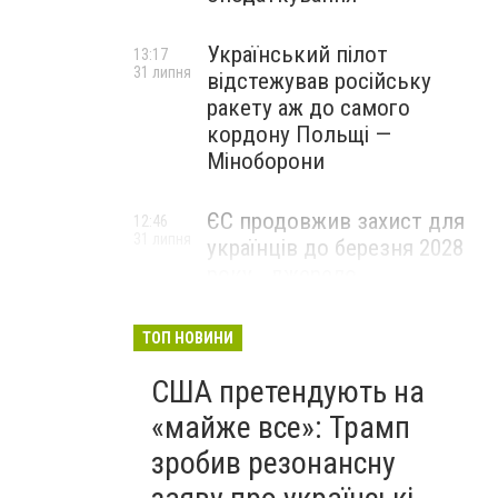
Український пілот
13:17
31 липня
відстежував російську
ракету аж до самого
кордону Польщі —
Міноборони
ЄС продовжив захист для
12:46
31 липня
українців до березня 2028
року - джерело
ТОП НОВИНИ
США претендують на
«майже все»: Трамп
зробив резонансну