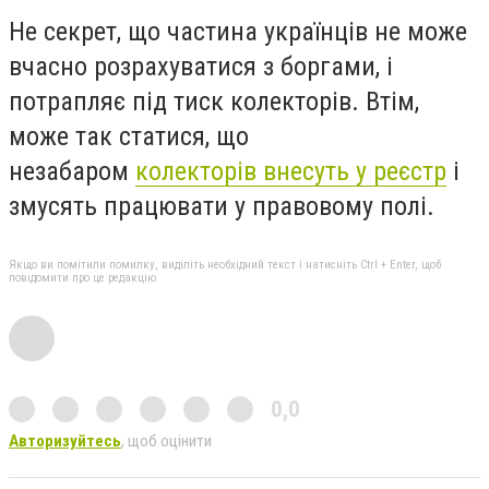
Не секрет, що частина українців не може
вчасно розрахуватися з боргами, і
потрапляє під тиск колекторів. Втім,
може так статися, що
незабаром
колекторів внесуть у реєстр
і
змусять працювати у правовому полі.
Якщо ви помітили помилку, виділіть необхідний текст і натисніть Ctrl + Enter, щоб
повідомити про це редакцію
0,0
Авторизуйтесь
, щоб оцінити