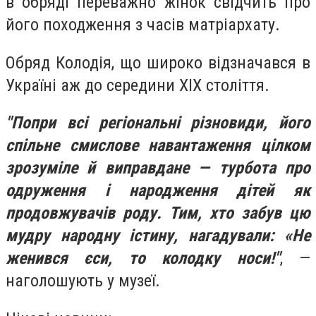
в обряді переважно жінок свідчить про
його походження з часів матріархату.
Обряд Колодія, що широко відзначався в
Україні аж до середини XIX століття.
"Попри всі регіональні різновиди, його
спільне смислове навантаження цілком
зрозуміле й виправдане — турбота про
одруження і народження дітей як
продовжувачів роду. Тим, хто забув цю
мудру народну істину, нагадували: «Не
женився єси, то колодку носи!"
, —
наголошують у музеї.