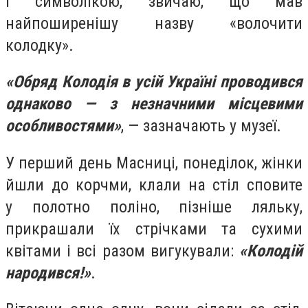
і символікою, звичаю, що мав
найпоширенішу назву «волочити
колодку».
«Обряд Колодія в усій Україні проводився
однаково — з незначними місцевими
особливостями»
, — зазначають у музеї.
У перший день Масниці, понеділок, жінки
йшли до корчми, клали на стіл сповите
у полотно поліно, пізніше ляльку,
прикрашали їх стрічками та сухими
квітами і всі разом вигукували:
«Колодій
народився!»
.