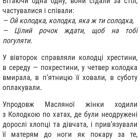
Вітаючи одна одну, вони сідали за стіл,
частувалися і співали:
— Ой колодка, колодка, яка ж ти солодка,
— Цілий рочок ждати, щоб на тобі
погуляти.
У вівторок справляли колодці хрестини,
в середу — похрестини, у четвер колодка
вмирала, в п’ятницю її ховали, в суботу
оплакували.
Упродовж Масляної жінки ходили
з Колодкою по хатах, де були неодружені
дорослі хлопці та дівчата, і прив’язували
її матерям до ноги як покару за те,