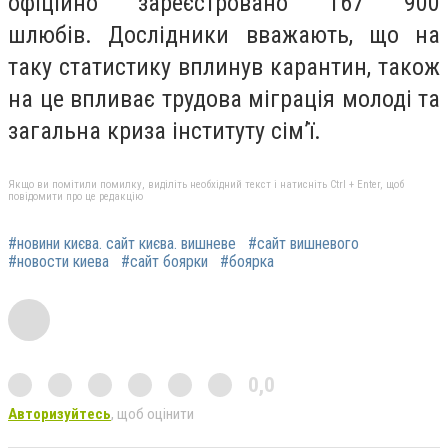
офіційно зареєстровано
167 900
шлюбів.
Дослідники вважають, що на
таку статистику вплинув карантин, також
на це впливає трудова міграція молоді та
загальна криза інституту сім’ї.
Якщо ви помітили помилку, виділіть необхідний текст і натисніть Ctrl + Enter, щоб
повідомити про це редакцію
#новини києва. сайт києва. вишневе
#сайт вишневого
#новости киева
#сайт боярки
#боярка
0,0
Авторизуйтесь
, щоб оцінити