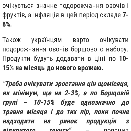
очікується значне подорожчання овочів і
фруктів, а інфляція в цей період складе
7-
8%.
Також українцям варто очікувати
подорожчання овочів борщового набору.
Продукти будуть додавати в ціні по
10-
15% на місяць до нового врожаю.
"Треба очікувати зростання цін щомісяця,
як мінімум, ще на 2-3%, а по Борщовій
групі – 10-15% буде однозначно до
травня місяця і до тих пір, поки почне
надходити на ринок продукція з
відкритого грунту"
, – пояснив