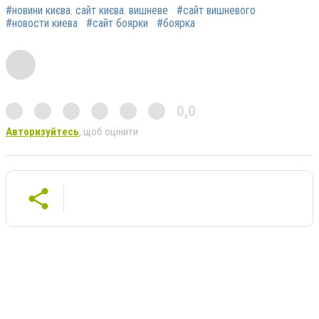
#новини києва. сайт києва. вишневе
#сайт вишневого
#новости киева
#сайт боярки
#боярка
0,0
Авторизуйтесь
, щоб оцінити