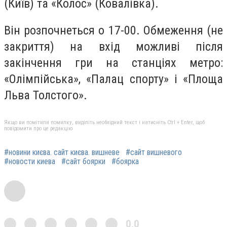
(Київ) та «Колос» (Ковалівка).
Він розпочнеться о 17-00. Обмеження (не
закриття) на вхід можливі після
закінчення гри на станціях метро:
«Олімпійська», «Палац спорту» і «Площа
Льва Толстого».
Якщо ви помітили помилку, виділіть необхідний текст і натисніть Ctrl + Enter, щоб
повідомити про це редакцію
#новини києва. сайт києва. вишневе
#сайт вишневого
#новости киева
#сайт боярки
#боярка
0,0