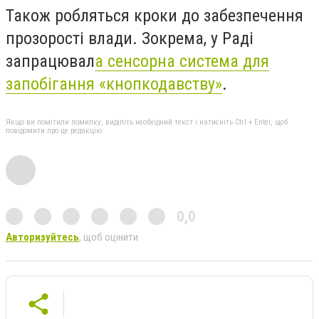
Також робляться кроки до забезпечення
прозорості влади. Зокрема, у Раді
запрацювал
а сенсорна система для
запобігання «кнопкодавству»
.
Якщо ви помітили помилку, виділіть необхідний текст і натисніть Ctrl + Enter, щоб
повідомити про це редакцію
0,0
Авторизуйтесь
, щоб оцінити